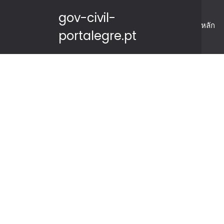
gov-civil-
หลัก
portalegre.pt