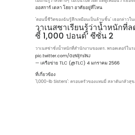
เมแกนรู้ว่าสิ่งต่างๆ ไม่เป็นไปด้วยดี แต่ดูเหมือนว่าเธ
ออสการ์ เดลา โฮยา อาศัยอยู่ที่ไหน
'ตอนนี้ชีวิตของฉันรู้สึกเหมือนเป็นล้านชิ้น' เธอกล่าว
วาเนสซาเรียนรู้ว่าน้ำหนักที่
ซี้ 1,000 ปอนด์’ ซีซั่น 2
วาเนสซ่าชั่งน้ำหนักที่สำนักงานของดร. พรอคเตอร์ใน
pic.twitter.com/GzN1jYs1NJ
— เครือข่าย TLC (@TLC)
4 มกราคม 2566
ที่เกี่ยวข้อง
'1,000-lb Sisters': ครอบครัวของแทมมี่ สลาตันกลัว