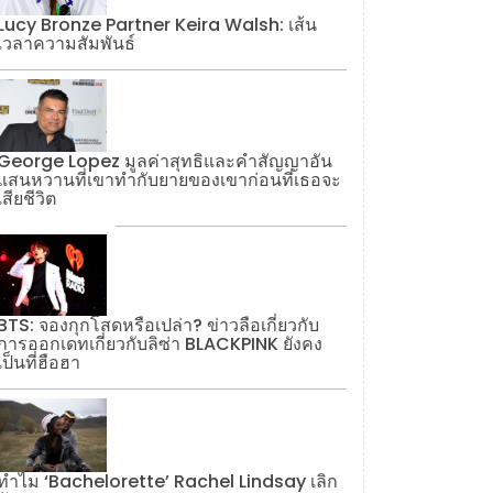
Lucy Bronze Partner Keira Walsh: เส้น
เวลาความสัมพันธ์
George Lopez มูลค่าสุทธิและคำสัญญาอัน
แสนหวานที่เขาทำกับยายของเขาก่อนที่เธอจะ
เสียชีวิต
BTS: จองกุกโสดหรือเปล่า? ข่าวลือเกี่ยวกับ
การออกเดทเกี่ยวกับลิซ่า BLACKPINK ยังคง
เป็นที่ฮือฮา
ทำไม ‘Bachelorette’ Rachel Lindsay เลิก