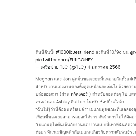
คืนนี้คืนนี้!
#1000lbBestFriend
ส่งคืนที่ 10/9c บน
@ท
pic.twitter.com/EUfICOiHEX
— เครือข่าย TLC (@TLC)
4 มกราคม 2566
Meghan และ Jon คู่หมั้นของเธอหมั้นหมายกันตั้งแต่เดื
สำหรับงานแต่งงานของทั้งคู่ดูเหมือนจะเต็มไปด้วยความผ
ปล่อยออกมา (ผ่าน
ทวิตเตอร์
) สำหรับตอนต่อๆ ไป แสด
ครอส และ Ashley Sutton ในทริปช้อปปิ้งเสื้อผ้า
“ฉันไม่รู้ว่านี่คือฉันหรือเปล่า” เมแกนพูดขณะที่เธอลองชุ
เพื่อนซี้ของเธอสามารถบอกได้ว่าว่าที่เจ้าสาวไม่ได้คิดมา
“เมแกนดูไม่ตื่นเต้นกับงานแต่งงานแบบนี้เท่าที่ฉันคิดว
ต่อมา ทีน่าเผชิญหน้ากับเมแกนเกี่ยวกับความสัมพันธ์ระ