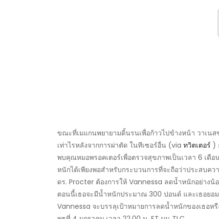
ขณะที่เมแกนพยายามดิ้นรนเพื่อก้าวไปข้างหน้า วาเนสซ
เท่าไรหลังจากการผ่าตัด ในทีเซอร์อื่น (via
ทวิตเตอร์
) 
พบคุณหมอพรอคเตอร์เพื่อตรวจสุขภาพเป็นเวลา 6 เดือน เ
หนักได้เพียงพอสำหรับกระบวนการที่จะถือว่าประสบควา
ดร. Procter ต้องการให้ Vannessa ลดน้ำหนักอย่างน้
ตอนนี้เธอจะมีน้ำหนักประมาณ 300 ปอนด์ และเธอยอมรับ
Vannessa จะบรรลุเป้าหมายการลดน้ำหนักของเธอหรือไ
พุธที่ 4 มกราคม เวลา 22.00 น. ET บน TLC