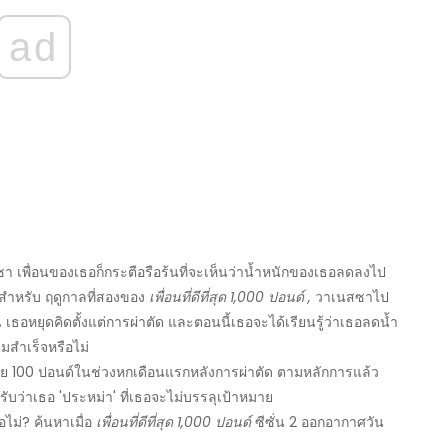
ad
า เพื่อนของเธอก็กระตือรือร้นที่จะเห็นว่าน้ำหนักของเธอลดลงไป
สำหรับ ฤดูกาลที่สองของ
เพื่อนที่ดีที่สุด 1,000 ปอนด์
,
วาเนสซาไป
ธอหยุดคิดตั้งแต่การผ่าตัด และตอนนี้เธอจะได้เรียนรู้ว่าเธอลดน้ำ
มสำเร็จหรือไม่
อย 100 ปอนด์ในช่วงหกเดือนแรกหลังการผ่าตัด ตามหลักการแล้ว
ว่าเธอ 'ประหม่า' ที่เธอจะไม่บรรลุเป้าหมาย
ม่? ค้นหาเมื่อ
เพื่อนที่ดีที่สุด 1,000 ปอนด์
ซีซั่น 2 ออกอากาศวัน