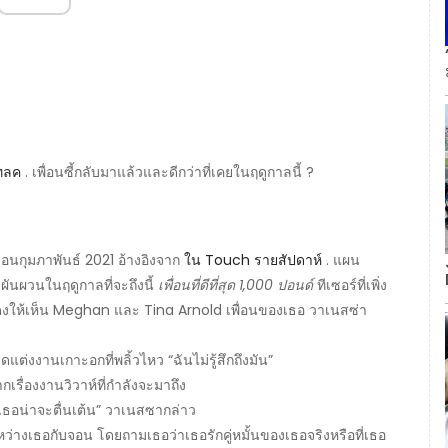
ลค
. เพื่อนซี้กลับมาแล้วและดีกว่าที่เคยในฤดูกาลนี้ ?
อนกุมภาพันธ์ 2021 อ้างอิงจาก
ใน Touch รายสัปดาห์
. แผน
ันผวนในฤดูกาลที่จะถึงนี้
เพื่อนที่ดีที่สุด 1,000 ปอนด์
ทีเซอร์ที่เพิ่ง
งให้เห็น Meghan และ Tina Arnold เพื่อนของเธอ วาเนสซ่า
ดแต่งงานเกาะอกที่พลิ้วไหว “ฉันไม่รู้สึกถึงมัน”
กเรื่องงานวิวาห์ที่กำลังจะมาถึง
่าเธอน่าจะตื่นเต้น” วาเนสซากล่าว
หว่างเธอกับจอน โดยถามเธอว่าเธอรักคู่หมั้นของเธอจริงหรือที่เธอ