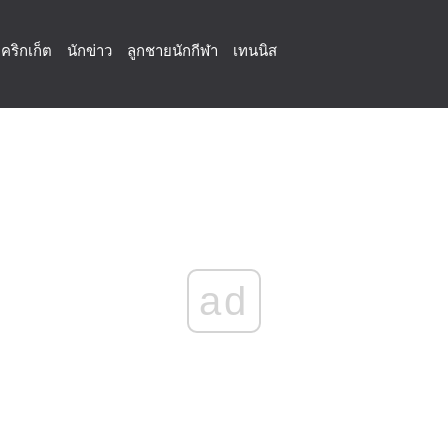
คริกเก็ต
นักข่าว
ลูกชายนักกีฬา
เทนนิส
ad