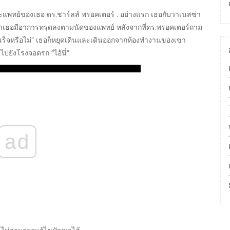
ทย์ของเธอ ดร.ชาร์ลส์ พรอคเตอร์ . อย่างแรก เธอกับวาเนสซ่า
าเธอมีอาการทรุดลงตามนัดของแพทย์ หลังจากที่ดร.พรอคเตอร์ถาม
มสำเร็จหรือไม่” เธอก็หยุดเดินและเดินออกจากห้องทำงานของเขา
าไปยังโรงจอดรถ “ไอ้นี่”
ad