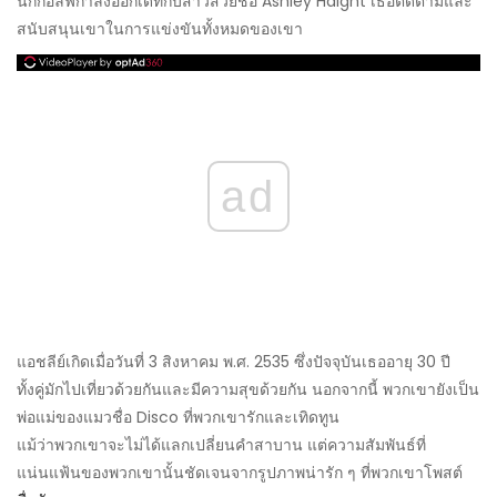
นักกอล์ฟกำลังออกเดทกับสาวสวยชื่อ Ashley Haight เธอติดตามและ
สนับสนุนเขาในการแข่งขันทั้งหมดของเขา
ad
แอชลีย์เกิดเมื่อวันที่ 3 สิงหาคม พ.ศ. 2535 ซึ่งปัจจุบันเธออายุ 30 ปี
ทั้งคู่มักไปเที่ยวด้วยกันและมีความสุขด้วยกัน นอกจากนี้ พวกเขายังเป็น
พ่อแม่ของแมวชื่อ Disco ที่พวกเขารักและเทิดทูน
แม้ว่าพวกเขาจะไม่ได้แลกเปลี่ยนคำสาบาน แต่ความสัมพันธ์ที่
แน่นแฟ้นของพวกเขานั้นชัดเจนจากรูปภาพน่ารัก ๆ ที่พวกเขาโพสต์