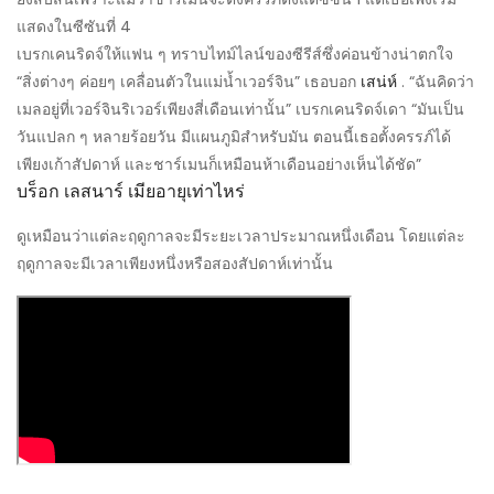
แสดงในซีซันที่ 4
เบรกเคนริดจ์ให้แฟน ๆ ทราบไทม์ไลน์ของซีรีส์ซึ่งค่อนข้างน่าตกใจ
“สิ่งต่างๆ ค่อยๆ เคลื่อนตัวในแม่น้ำเวอร์จิน” เธอบอก
เสน่ห์
. “ฉันคิดว่า
เมลอยู่ที่เวอร์จินริเวอร์เพียงสี่เดือนเท่านั้น” เบรกเคนริดจ์เดา “มันเป็น
วันแปลก ๆ หลายร้อยวัน มีแผนภูมิสำหรับมัน ตอนนี้เธอตั้งครรภ์ได้
เพียงเก้าสัปดาห์ และชาร์เมนก็เหมือนห้าเดือนอย่างเห็นได้ชัด”
บร็อก เลสนาร์ เมียอายุเท่าไหร่
ดูเหมือนว่าแต่ละฤดูกาลจะมีระยะเวลาประมาณหนึ่งเดือน โดยแต่ละ
ฤดูกาลจะมีเวลาเพียงหนึ่งหรือสองสัปดาห์เท่านั้น