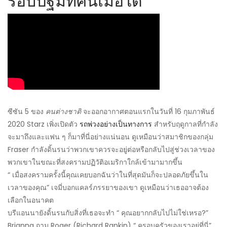
รอบปฐมทัศน์เมื่อใด
ซีซัน 5 ของ
คนต่างชาติ
จะออกอากาศตอนแรกในวันที่ 16 กุมภาพันธ์
2020 Starz เพิ่งเปิดตัว
รถพ่วงอย่างเป็นทางการ
สำหรับฤดูกาลที่กำลัง
จะมาถึงและแฟน ๆ ก็มาที่นี่อย่างแน่นอน ดูเหมือนว่าสมาชิกของกลุ่ม
Fraser กำลังดิ้นรนว่าพวกเขาควรจะอยู่ต่อหรือกลับไปสู่ช่วงเวลาของ
พวกเขาในขณะที่สงครามปฏิวัติอเมริกาใกล้เข้ามามากขึ้น
“ เมื่อสงครามครั้งนี้คุณเคยบอกฉันว่าในที่สุดมันก็จะปลอดภัยขึ้นใน
เวลาของคุณ” เจมี่บอกแคลร์ภรรยาของเขา ดูเหมือนว่าเธออาจต้อง
เลือกในอนาคต
บรีแอนนายังดิ้นรนกับสิ่งที่เธอจะทำ “ คุณอยากกลับไปไม่ใช่เหรอ?”
Brianna ถาม Roger (Richard Rankin) “ ครอบครัวของเราอยู่ที่นี่”