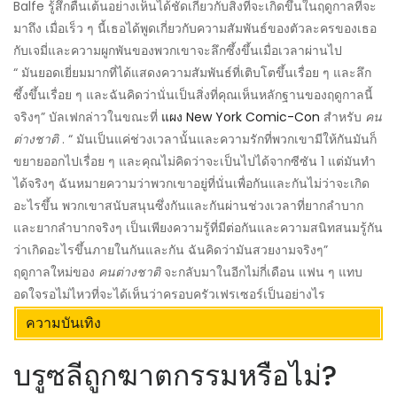
Balfe รู้สึกตื่นเต้นอย่างเห็นได้ชัดเกี่ยวกับสิ่งที่จะเกิดขึ้นในฤดูกาลที่จะ
มาถึง เมื่อเร็ว ๆ นี้เธอได้พูดเกี่ยวกับความสัมพันธ์ของตัวละครของเธอ
กับเจมี่และความผูกพันของพวกเขาจะลึกซึ้งขึ้นเมื่อเวลาผ่านไป
“ มันยอดเยี่ยมมากที่ได้แสดงความสัมพันธ์ที่เติบโตขึ้นเรื่อย ๆ และลึก
ซึ้งขึ้นเรื่อย ๆ และฉันคิดว่านั่นเป็นสิ่งที่คุณเห็นหลักฐานของฤดูกาลนี้
จริงๆ” บัลเฟกล่าวในขณะที่
แผง New York Comic-Con
สำหรับ
คน
ต่างชาติ
. “ มันเป็นแค่ช่วงเวลานั้นและความรักที่พวกเขามีให้กันมันก็
ขยายออกไปเรื่อย ๆ และคุณไม่คิดว่าจะเป็นไปได้จากซีซัน 1 แต่มันทำ
ได้จริงๆ ฉันหมายความว่าพวกเขาอยู่ที่นั่นเพื่อกันและกันไม่ว่าจะเกิด
อะไรขึ้น พวกเขาสนับสนุนซึ่งกันและกันผ่านช่วงเวลาที่ยากลำบาก
และยากลำบากจริงๆ เป็นเพียงความรู้ที่มีต่อกันและความสนิทสนมรู้กัน
ว่าเกิดอะไรขึ้นภายในกันและกัน ฉันคิดว่ามันสวยงามจริงๆ”
ฤดูกาลใหม่ของ
คนต่างชาติ
จะกลับมาในอีกไม่กี่เดือน แฟน ๆ แทบ
อดใจรอไม่ไหวที่จะได้เห็นว่าครอบครัวเฟรเซอร์เป็นอย่างไร
ความบันเทิง
บรูซลีถูกฆาตกรรมหรือไม่?