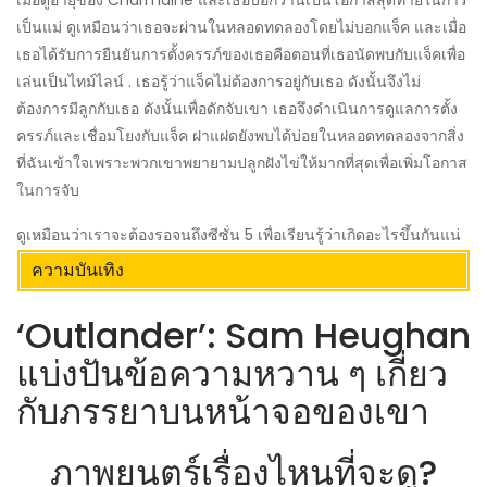
เมื่อดูอายุของ Charmaine และเธอบอกว่านี่เป็นโอกาสสุดท้ายในการ
เป็นแม่ ดูเหมือนว่าเธอจะผ่านในหลอดทดลองโดยไม่บอกแจ็ค และเมื่อ
เธอได้รับการยืนยันการตั้งครรภ์ของเธอคือตอนที่เธอนัดพบกับแจ็คเพื่อ
เล่นเป็นไทม์ไลน์ . เธอรู้ว่าแจ็คไม่ต้องการอยู่กับเธอ ดังนั้นจึงไม่
ต้องการมีลูกกับเธอ ดังนั้นเพื่อดักจับเขา เธอจึงดำเนินการดูแลการตั้ง
ครรภ์และเชื่อมโยงกับแจ็ค ฝาแฝดยังพบได้บ่อยในหลอดทดลองจากสิ่ง
ที่ฉันเข้าใจเพราะพวกเขาพยายามปลูกฝังไข่ให้มากที่สุดเพื่อเพิ่มโอกาส
ในการจับ
ดูเหมือนว่าเราจะต้องรอจนถึงซีซั่น 5 เพื่อเรียนรู้ว่าเกิดอะไรขึ้นกันแน่
ความบันเทิง
‘Outlander’: Sam Heughan
แบ่งปันข้อความหวาน ๆ เกี่ยว
กับภรรยาบนหน้าจอของเขา
ภาพยนตร์เรื่องไหนที่จะดู?