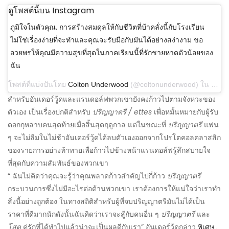
ดูโพสต์นี้บน Instagram
ภูมิใจในตัวคุณ. การสร้างสมดุลให้กับชีวิตที่บ้าคลั่งนี้กับโรงเรียน
ไม่ใช่เรื่องง่ายที่จะทำและคุณจะรับมือกับมันได้อย่างสง่างาม ขอ
อวยพรให้คุณมีความสุขที่สุดในภาคเรียนนี้ที่รักชายหาดตัวน้อยของ
ฉัน
โพสต์ที่แบ่งปันโดย
Colton Underwood
(@coltonunderwood) ใน 10 ก.ย. 2019 เวลา 18:21 น. PDT
สำหรับอันเดอร์วู้ดและแรนดอล์ฟพวกเขายังคงก้าวไปตามจังหวะของ
ตัวเอง เป็นเรื่องปกติสำหรับ
ปริญญาตรี / ettes
เพื่อหมั้นหมายกับผู้รับ
ดอกกุหลาบคนสุดท้ายเมื่อสิ้นสุดฤดูกาล แต่ในขณะที่
ปริญญาตรี
แฟน
ๆ จะไม่ลืมในไม่ช้าอันเดอร์วู้ดได้ลบตัวเองออกจากโปรโตคอลคลาสสิก
ของรายการอย่างท้าทายเพื่อก้าวไปข้างหน้าแรนดอล์ฟรู้สึกสบายใจ
ที่สุดกับความสัมพันธ์ของพวกเขา
“ ฉันไม่คิดว่าคุณจะรู้ว่าคุณพลาดก้าวสำคัญไปกี่ก้าว
ปริญญาตรี
กระบวนการซึ่งไม่มีอะไรต่อต้านพวกเขา เราต้องการให้แน่ใจว่าเราทำ
สิ่งนี้อย่างถูกต้อง ในทางสถิติสำหรับผู้ที่จบปริญญาตรีมันไม่ได้เป็น
ราคาที่ดีมากนักดังนั้นฉันคิดว่าเราจะสู้กับคนอื่น ๆ
ปริญญาตรี
และ
โสด
คู่รักที่ได้ทำไปแล้วน่าจะเป็นผลดีกับเรา” อันเดอร์วู้ดกล่าว
พิเศษ
.