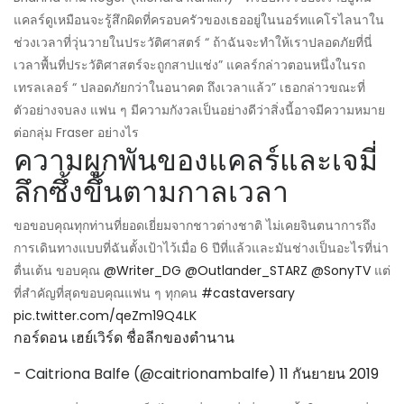
แคลร์ดูเหมือนจะรู้สึกผิดที่ครอบครัวของเธออยู่ในนอร์ทแคโรไลนาใน
ช่วงเวลาที่วุ่นวายในประวัติศาสตร์ “ ถ้าฉันจะทำให้เราปลอดภัยที่นี่
เวลาพื้นที่ประวัติศาสตร์จะถูกสาปแช่ง” แคลร์กล่าวตอนหนึ่งในรถ
เทรลเลอร์ “ ปลอดภัยกว่าในอนาคต ถึงเวลาแล้ว” เธอกล่าวขณะที่
ตัวอย่างจบลง แฟน ๆ มีความกังวลเป็นอย่างดีว่าสิ่งนี้อาจมีความหมาย
ต่อกลุ่ม Fraser อย่างไร
ความผูกพันของแคลร์และเจมี่
ลึกซึ้งขึ้นตามกาลเวลา
ขอขอบคุณทุกท่านที่ยอดเยี่ยมจากชาวต่างชาติ ไม่เคยจินตนาการถึง
การเดินทางแบบที่ฉันตั้งเป้าไว้เมื่อ 6 ปีที่แล้วและมันช่างเป็นอะไรที่น่า
ตื่นเต้น ขอบคุณ
@Writer_DG
@Outlander_STARZ
@SonyTV
แต่
ที่สำคัญที่สุดขอบคุณแฟน ๆ ทุกคน
#castaversary
pic.twitter.com/qeZm19Q4LK
กอร์ดอน เฮย์เวิร์ด ชื่อลีกของตำนาน
- Caitriona Balfe (@caitrionambalfe)
11 กันยายน 2019