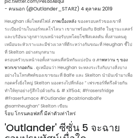
pic.twitter.com/PeEaoABquI
- คนนอก (@Outlander_STARZ)
4 ตุลาคม 2019
Heughan เพิ่งโพสต์ไฟล์
ภาพเบื้องหลัง
ของครอบครัวของเขาที่
ระเบียงบ้านในนอร์ทแคโรไลนา เขามาพร้อมกับ Balfe ในฐานะแคลร์
และบริอันนาลูกสาวบนหน้าจอรับบทโดยโซฟีสเคลตัน ทั้งสามคนดู
เหมือนจะหัวเราะและมีช่วงเวลาที่ดีระหว่างกันขณะที่ Heughan ชี้ไป
ที่ Skelton อย่างสนุกสนาน
ครอบครัวบนหน้าจอทั้งสามคนที่สนิทกันแบ่งปัน a
ภาพหวาน ๆ ของ
พวกเขากอดกัน
. ดูเหมือนว่า Heughan จะหลงระเริงกับบางสิ่งบาง
อย่างในโทรศัพท์ของเขาขณะที่ Balfe และ Skelton นำมันเข้ามาเพื่อ
กอดครั้งยิ่งใหญ่ Skelton มองตรงไปที่กล้อง “ เฟรเซอร์ที่ตรึงด้วยกัน
ทำให้ทุกอย่างรู้สึกไปด้วยกัน & # x1f5a4; #Frasersfridge
#Fraserfurnace #Outlander @caitrionabalfe
@samheughan” Skelton เขียน
ร็อบ โกรนคอฟสกี้ มีค่าตัวเท่าไหร่
'Outlander' ซีซั่น 5 จะฉาย