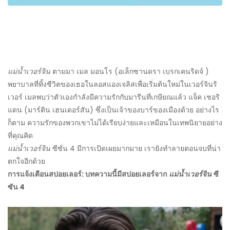
แม่น้ำเวอร์จิน
ตามมา เมล มอนโร (อเล็กซานดรา เบรกเคนริดจ์ )
พยาบาลที่ทิ้งชีวิตของเธอในลอสแองเจลิสเพื่อเริ่มต้นใหม่ในเวอร์จินริ
เวอร์ เมลพบว่าตัวเองกำลังมีความรักกับมารีนที่เกษียณแล้ว แจ็ค เชอริ
แดน (มาร์ติน เฮนเดอร์สัน) ซึ่งเป็นเจ้าของบาร์ของเมืองด้วย อย่างไร
ก็ตาม ความรักของพวกเขาไม่ได้เรียบง่ายและเหมือนในเทพนิยายอย่าง
ที่คุณคิด
แม่น้ำเวอร์จิน
ซีซั่น 4 มีการเปิดเผยมากมาย เรายังทำลายตอนจบที่น่า
ตกใจอีกด้วย
การแจ้งเตือนสปอยเลอร์: บทความนี้มีสปอยเลอร์จาก
แม่น้ำเวอร์จิน
ซี
ซัน 4