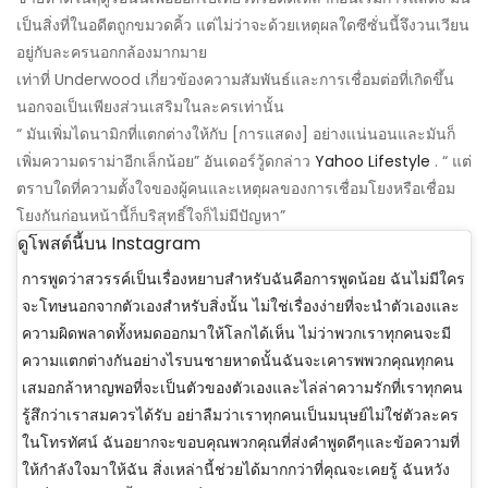
เป็นสิ่งที่ในอดีตถูกขมวดคิ้ว แต่ไม่ว่าจะด้วยเหตุผลใดซีซั่นนี้จึงวนเวียน
อยู่กับละครนอกกล้องมากมาย
เท่าที่ Underwood เกี่ยวข้องความสัมพันธ์และการเชื่อมต่อที่เกิดขึ้น
นอกจอเป็นเพียงส่วนเสริมในละครเท่านั้น
“ มันเพิ่มไดนามิกที่แตกต่างให้กับ [การแสดง] อย่างแน่นอนและมันก็
เพิ่มความดราม่าอีกเล็กน้อย” อันเดอร์วู้ดกล่าว
Yahoo Lifestyle
. “ แต่
ตราบใดที่ความตั้งใจของผู้คนและเหตุผลของการเชื่อมโยงหรือเชื่อม
โยงกันก่อนหน้านี้ก็บริสุทธิ์ใจก็ไม่มีปัญหา”
ดูโพสต์นี้บน Instagram
การพูดว่าสวรรค์เป็นเรื่องหยาบสำหรับฉันคือการพูดน้อย ฉันไม่มีใคร
จะโทษนอกจากตัวเองสำหรับสิ่งนั้น ไม่ใช่เรื่องง่ายที่จะนำตัวเองและ
ความผิดพลาดทั้งหมดออกมาให้โลกได้เห็น ไม่ว่าพวกเราทุกคนจะมี
ความแตกต่างกันอย่างไรบนชายหาดนั้นฉันจะเคารพพวกคุณทุกคน
เสมอกล้าหาญพอที่จะเป็นตัวของตัวเองและไล่ล่าความรักที่เราทุกคน
รู้สึกว่าเราสมควรได้รับ อย่าลืมว่าเราทุกคนเป็นมนุษย์ไม่ใช่ตัวละคร
ในโทรทัศน์ ฉันอยากจะขอบคุณพวกคุณที่ส่งคำพูดดีๆและข้อความที่
ให้กำลังใจมาให้ฉัน สิ่งเหล่านี้ช่วยได้มากกว่าที่คุณจะเคยรู้ ฉันหวัง