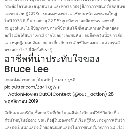
กระตือรือร้นและสนุกสนาน และพวกเขายังรู้สึกว่าภาพยนตร์แอ็คชั่นข
องเขาช่วยปฏิวัติวิธีการแสดงของชาวเอเชียบนหน้าจอขนาดใหญ่
ในปี 1973 ลีเป็นชายอายุ 32 ปีซึ่งดูเหมือนว่าจะมีสภาพร่างกายที่
สมบูรณ์และไม่มีปัญหาสุขภาพที่ขีดเส้นใต้ ซึ่งเป็นสาเหตุที่หลายคน
ตกใจเมื่อได้ยินว่าเขามี จากไปอย่างกะทันหัน . จนถึงทุกวันนี้มีข่าวลือ
และทฤษฎีสมคบคิดมากมายเกี่ยวกับการเสียชีวิตของเขา แล้วบรู๊ซลี
ตายอย่างไร? นี่คือสิ่งที่เรารู้
อาชีพที่น่าประทับใจของ
Bruce Lee
เกมแห่งความตาย [ต้นฉบับ] - ผบ. บรูซลี
pic.twitter.com/Za4TKgWizF
- ActionMoviesOutOfContext (@out_action)
28
พฤศจิกายน 2019
ลีเป็นคนอเมริกันเชื้อสายจีนที่เกิดในแคลิฟอร์เนีย แต่ใช้ชีวิตวัยเด็ก
ส่วนใหญ่ในฮ่องกง ขณะที่อยู่ในฮ่องกงลีได้เรียนรู้ศิลปะกังฟูการเต้นรำ
และยังเป็นนักแสดงเด็กยอดนิยมที่แสดงในภาพยนตร์มากกว่า 20 เรื่อง