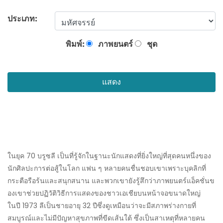
ประเภท:
พิมพ์:
ภาพยนตร์
ชุด
แสดง
ในยุค 70 บรูซลี เป็นที่รู้จักในฐานะนักแสดงที่ยิ่งใหญ่ที่สุดคนหนึ่งของ
นักศิลปะการต่อสู้ในโลก แฟน ๆ หลายคนชื่นชอบเขาเพราะบุคลิกที่
กระตือรือร้นและสนุกสนาน และพวกเขายังรู้สึกว่าภาพยนตร์แอ็คชั่นข
องเขาช่วยปฏิวัติวิธีการแสดงของชาวเอเชียบนหน้าจอขนาดใหญ่
ในปี 1973 ลีเป็นชายอายุ 32 ปีซึ่งดูเหมือนว่าจะมีสภาพร่างกายที่
สมบูรณ์และไม่มีปัญหาสุขภาพที่ขีดเส้นใต้ ซึ่งเป็นสาเหตุที่หลายคน