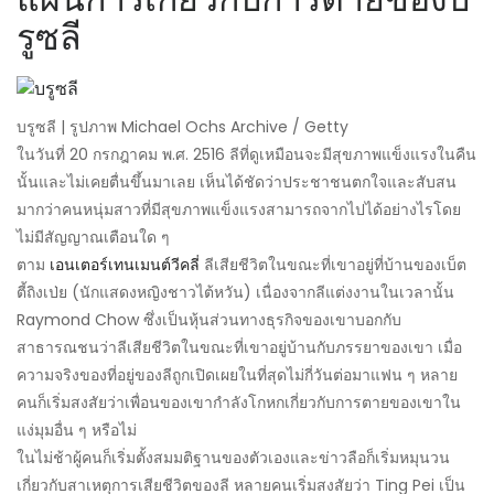
รูซลี
บรูซลี | รูปภาพ Michael Ochs Archive / Getty
ในวันที่ 20 กรกฎาคม พ.ศ. 2516 ลีที่ดูเหมือนจะมีสุขภาพแข็งแรงในคืน
นั้นและไม่เคยตื่นขึ้นมาเลย เห็นได้ชัดว่าประชาชนตกใจและสับสน
มากว่าคนหนุ่มสาวที่มีสุขภาพแข็งแรงสามารถจากไปได้อย่างไรโดย
ไม่มีสัญญาณเตือนใด ๆ
ตาม
เอนเตอร์เทนเมนต์วีคลี่
ลีเสียชีวิตในขณะที่เขาอยู่ที่บ้านของเบ็ต
ตี้ถิงเป่ย (นักแสดงหญิงชาวไต้หวัน) เนื่องจากลีแต่งงานในเวลานั้น
Raymond Chow ซึ่งเป็นหุ้นส่วนทางธุรกิจของเขาบอกกับ
สาธารณชนว่าลีเสียชีวิตในขณะที่เขาอยู่บ้านกับภรรยาของเขา เมื่อ
ความจริงของที่อยู่ของลีถูกเปิดเผยในที่สุดไม่กี่วันต่อมาแฟน ๆ หลาย
คนก็เริ่มสงสัยว่าเพื่อนของเขากำลังโกหกเกี่ยวกับการตายของเขาใน
แง่มุมอื่น ๆ หรือไม่
ในไม่ช้าผู้คนก็เริ่มตั้งสมมติฐานของตัวเองและข่าวลือก็เริ่มหมุนวน
เกี่ยวกับสาเหตุการเสียชีวิตของลี หลายคนเริ่มสงสัยว่า Ting Pei เป็น