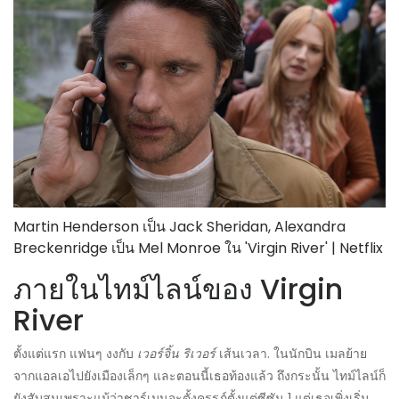
Martin Henderson เป็น Jack Sheridan, Alexandra
Breckenridge เป็น Mel Monroe ใน 'Virgin River' | Netflix
ภายในไทม์ไลน์ของ Virgin
River
ตั้งแต่แรก แฟนๆ งงกับ
เวอร์จิ้น ริเวอร์
เส้นเวลา. ในนักบิน เมลย้าย
จากแอลเอไปยังเมืองเล็กๆ และตอนนี้เธอท้องแล้ว ถึงกระนั้น ไทม์ไลน์ก็
ยังสับสนเพราะแม้ว่าชาร์เมนจะตั้งครรภ์ตั้งแต่ซีซัน 1 แต่เธอเพิ่งเริ่ม