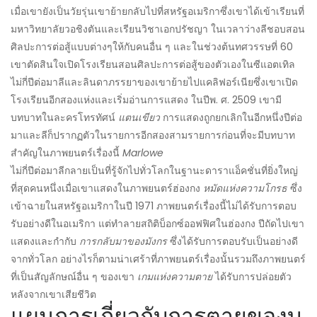
เมื่อเขายังเป็นวัยรุ่นเขาย้ายกลับไปที่สหรัฐอเมริกาซึ่งเขาได้เข้าเรียนที่
มหาวิทยาลัยวอชิงตันและเรียนวิชาเอกปรัชญา ในเวลาว่างลีชอบสอน
ศิลปะการต่อสู้แบบต่างๆให้กับคนอื่น ๆ และในช่วงต้นทศวรรษที่ 60
เขาตัดสินใจเปิดโรงเรียนสอนศิลปะการต่อสู้ของตัวเองในซีแอตเทิล
ไม่กี่ปีต่อมาลีและลินดาภรรยาของเขาย้ายไปแคลิฟอร์เนียซึ่งเขาเปิด
โรงเรียนอีกสองแห่งและเริ่มอ่านการแสดง ในปีพ. ศ. 2509 เขามี
บทบาทในละครโทรทัศน์
แตนเขียว
การแสดงถูกยกเลิกในอีกหนึ่งปีต่อ
มาและลีก็ปรากฏตัวในรายการอีกสองสามรายการก่อนที่จะมีบทบาท
สำคัญในภาพยนตร์เรื่องนี้
Marlowe
ไม่กี่ปีต่อมาลีกลายเป็นที่รู้จักไปทั่วโลกในฐานะดาราแอ็คชั่นที่ยิ่งใหญ่
ที่สุดคนหนึ่งเมื่อเขาแสดงในภาพยนตร์ฮ่องกง
หมัดแห่งความโกรธ
ซึ่ง
เข้าฉายในสหรัฐอเมริกาในปี 1971 ภาพยนตร์เรื่องนี้ไม่ได้รับการตอบ
รับอย่างดีในอเมริกา แต่ทำลายสถิติบ็อกซ์ออฟฟิศในฮ่องกง ปีถัดไปเขา
แสดงและกำกับ
การกลับมาของมังกร
ซึ่งได้รับการตอบรับเป็นอย่างดี
จากทั่วโลก อย่างไรก็ตามน่าเศร้าที่ภาพยนตร์เรื่องนั้นรวมถึงภาพยนตร์
ที่เป็นสัญลักษณ์อื่น ๆ ของเขา
เกมแห่งความตาย
ได้รับการปล่อยตัว
หลังจากเขาเสียชีวิต
แผนการเกี่ยวกับการตายของบ