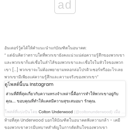
ad
อันเดอร์วู้ดได้ให้คำแนะนำแก่บัณฑิตในอนาคต:
“ แต่ฉันคิดว่าตราบใดที่พวกเขายังคงแน่วแน่ต่อความรู้สึกของพวกเขา
และพวกเขาก็แค่เชื่อในลำไส้ของพวกเขาและเชื่อใจในหัวใจของพวก
เขา […] พวกเขาจะไม่ต้องพยายามหลอกล่อโปรดิวเซอร์หรืออะไรเลย
พวกเขามีเพียงแค่ความรู้สึกและความจริงของพวกเขา”
ดูโพสต์นี้บน Instagram
ส่วนที่ดีที่สุดเกี่ยวกับความทรงจำเหล่านี้คือการทำให้พวกเขาอยู่กับ
คุณ…. ขอบคุณที่ทำให้แคสมีความสุขเสมอมา รักคุณ.
โพสต์ที่แบ่งปันโดย
Colton Underwood
(@coltonunderwood) เมื่อ 11 ส.ค. 2019 เวลา 11.30 น. PDT
ท้ายที่สุด Underwood บอกให้บัณฑิตในอนาคตฟังความกล้า - เคมี
ของพวกเขาควรมีบทบาทสำคัญในการตัดสินใจของพวกเขา