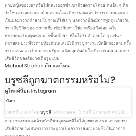
นายหญิงของเขาหรือไม่และเธอก็ฆ่าเขาด้วยความโกรธ คนอื่น ๆ คิด
ว่าโชวอาจจะฆ่าเขาด้วยความโลภ มีการคาดเดาว่าการตายของเขา
เป็นผลมาจากคำสาปโบราณที่ใส่เขา นอกจากนี้ยังมีการพูดคุยเกี่ยวกับ
การเสียชีวิตของเขาว่าเกี่ยวข้องกับการใช้ยาหรือแก๊งค์อย่างไร
หลายคนเริ่มหงุดหงิดมากขึ้นเรื่อย ๆ ที่ไม่ได้รับคำตอบใด ๆ แฟน ๆ
หลายคนประท้วงตามท้องถนนและยังมีการขู่วางระเบิดอีกสองสามครั้ง
การจลาจลเลวร้ายมากจนรัฐบาลอังกฤษตัดสินใจเปิดการสอบสวนการ
เสียชีวิตของลีอย่างเต็มรูปแบบ
Michael Strahan มีค่าแค่ไหน
บรูซลีถูกฆาตกรรมหรือไม่?
ดูโพสต์นี้บน Instagram
มังกร.
โพสต์ที่แบ่งปันโดย
บรูซลี
(@brucelee) ในวันที่ 20 พฤษภาคม 2020 เวลา 03:04 น. PDT
ตามรายงานของเจ้าหน้าที่ชันสูตรศพลีไม่ได้ถูกฆาตกรรม สาเหตุการ
เสียชีวิตอย่างเป็นทางการระบุว่าเป็นอาการสมองบวมซึ่งเป็นอาการ
บวมของสมอง