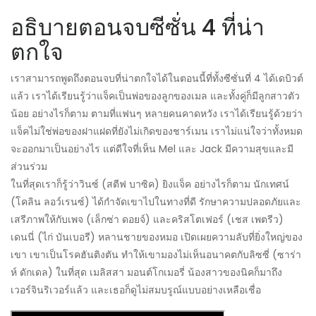
อธิบายตอนจบซีซั่น 4 ที่น่า
ตกใจ
เราสามารถพูดถึงตอนจบที่น่าตกใจได้ในตอนนี้ที่ทั้งซีซั่นที่ 4 ได้เดบิวต์
แล้ว เราได้เรียนรู้ว่าแจ็คเป็นพ่อของลูกของเมล และทั้งคู่ก็มีลูกสาวตัว
น้อย อย่างไรก็ตาม ตามที่แฟนๆ หลายคนคาดหวัง เราได้เรียนรู้ด้วยว่า
แจ็คไม่ใช่พ่อของฝาแฝดที่ยังไม่เกิดของชาร์เมน เราไม่แน่ใจว่าทั้งหมด
จะออกมาเป็นอย่างไร แต่ดีใจที่เห็น Mel และ Jack มีความสุขและมี
ส่วนร่วม
ในที่สุดเราก็รู้ว่าวินซ์ (สตีฟ บาซิค) ยิงแจ็ค อย่างไรก็ตาม นักเทศน์
(โคลิน ลอว์เรนซ์) ได้กำจัดเขาไปในทางที่ดี รักษาความปลอดภัยและ
เสรีภาพให้กับเพจ (เล็กซ่า ดอยจ์) และคริสโตเฟอร์ (เชส เพตรีว)
เดนนี่ (ไก่ บันเบอรี) หลานชายของหมอ เปิดเผยความลับที่ยิ่งใหญ่ของ
เขา เขาเป็นโรคฮันติงตัน ทำให้เขามองไม่เห็นอนาคตกับลิซซี่ (ซาร่า
ห์ ดักเดล) ในที่สุด เมลิสสา มอนต์โกเมอรี่ น้องสาวของนิคก็มาถึง
เวอร์จินริเวอร์แล้ว และเธอก็ดูไม่สมบรูณ์แบบอย่างเหลือเชื่อ