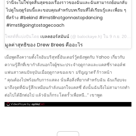
ว่านี่จะไม่ใช่จุดสิ้นสุดของเรื่องราวของฉันและฉันสามารถย้อนกลับ
ไปดูในฤดูร้อนนี้และขอบคุณสำหรับบทเรียนที่ได้เรียนรู้และเพื่อน ๆ
ที่สร้าง #bekind #imstillnotgonnastopdancing
#imstillgoingtostagecoach
โพสต์ที่แบ่งปันโดย
เบลคฮอร์สมันน์
(@ balockaye.h) ใน 9 ก.ย. 2019 เวลา 18:38 น. PDT
มูลค่าสุทธิของ Drew Brees คืออะไร
เมื่อพูดถึงความตั้งใจอันบริสุทธิ์อันเดอร์วู้ดยังพูดกับ Yahoo เกี่ยวกับ
ความรู้สึกที่เขากำลังนอกใจผู้ชนะประจำฤดูกาลและแคสซี่ราดอล์ฟ
แฟนสาวคนปัจจุบันเมื่อฤดูกาลของเขา
ปริญญาตรี
ก้าวหน้า
“ คุณต้องไปพร้อมกับการแสดง นั่นคือสิ่งที่ยากสำหรับฉัน ฉันเกือบจะ
มาถึงจุดที่ฉันรู้สึกเหมือนกำลังนอกใจแคสซี่ ดังนั้นฉันจึงไม่สามารถทำ
ต่อไปได้อีกต่อไป แล้วฉันก็กระโดดรั้วเพื่อหนี…” เขาพูด