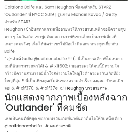
Caitriona Balfe และ Sam Heughan ที่แผงสำหรับ STARZ
‘Outlander’ ที่ NYCC 2019 | รูปภาพ Michael Kovac / Getty
สำหรับ STARZ
Heughan เข้าอินสตาแกรมเพื่ออวยพรให้ภรรยาบนหน้าจอมีความสุข
มาก ๆ ในวันเกิด เขาพูดติดตลกว่าภาพที่เขาเลือกเป็นภาพเดียวที่
เหมาะสมจริงๆ เห็นได้ชัดว่าเขาไม่มีอะไรดีนอกจากจะพูดเกี่ยวกับ
Balfe
“ สุขสันต์วันเกิด @caitrionabalfe !!! (…นี่เป็นภาพเดียวที่ไม่เหมาะ
สมที่ฉันสามารถหาได้! & # x1f602;) ขออวยพรให้คนนี้มีความใจ
กว้างมีความสามารถมีน้ำใจสง่างามใจใหญ่โง่คำอวยพรวันเกิดที่ยิ่ง
ใหญ่ที่สุด !! นี่เป็นเพียงจุดเริ่มต้นของความสำเร็จของคุณ.. รักนะเมีย
จอ! & # x1f370; & # x1f37e; x,”
Heughan บรรยายภาพ
.
นักแสดงจากภาพเบื้องหลังฉาก
'Outlander' ที่คมชัด
เธอเป็นคนที่ดีที่สุด ขออวยพรวันเกิดที่น่าตื่นตาตื่นใจให้กับหนึ่งเดียว
@caitrionambalfe
.
# คนต่างชาติ