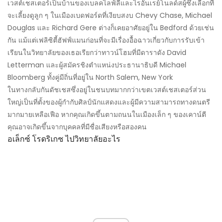
เวสต์เชสเตอร์เป็นบ้านของเบลคไลฟ์ลีและไรอันเรย์โนลด์สผู้ซึ่งเลือกที่
จะเลี้ยงดูลูก ๆ ในเมืองเบดฟอร์ดที่เงียบสงบ Chevy Chase, Michael
Douglas และ Richard Gere ต่างก็เคยอาศัยอยู่ใน Bedford ด้วยเช่น
กัน แม้แต่เฟลิซิตี้ฮัฟฟ์แมนก่อนที่จะมีเรื่องอื้อฉาวเกี่ยวกับการรับเข้า
เรียนในวิทยาลัยของเธอเรียกว่าทาวน์โฮมที่มีดาราดัง David
Letterman และผู้สมัครชิงตำแหน่งประธานาธิบดี Michael
Bloomberg ทั้งคู่มีถิ่นที่อยู่ใน North Salem, New York
ในทางกลับกันดัชเชสซึ่งอยู่ในชนบทมากกว่าเขตเวสต์เชสเตอร์ส่วน
ใหญ่เป็นที่ตั้งของผู้กำกับศิลป์นักแสดงและผู้มีความสามารถทางดนตรี
มากมายเหลือเฟือ หากคุณเกิดขึ้นตามถนนในเมืองเล็ก ๆ ของเคาน์ตี
คุณอาจเกิดขึ้นจากบุคคลที่มีชื่อเสียงหรือสองคน
อเล็กซ์ โรดริเกซ ไปวิทยาลัยอะไร