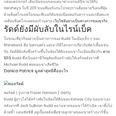
แฮมแครกเกอร์ เดิมเป็นขนมของแคนาดาแบรนด์นี้ขายให้กับ
Hershey’s ในปี 2011 ขนมที่มอร์แกนโปรดปรานคือปลาสวีเดนที่หุ้ม
ด้วยช็อคโกแลตในขณะที่เบอร์ตันชอบป๊อปคอร์นคาราเมลเกลือทะเล
เคลือบช็อคโกแลตของร้านตาม
เว็บไซต์อย่างเป็นทางการของธุรกิจ
.
รัดด์ยังมีผับลับในไรน์เบ็ค
ในขณะที่ธุรกิจอย่างเป็นทางการของ Rudd ในเมืองเล็ก ๆ ของ
Rhinebeck คือ Samuel’s แต่เขาก็มีโครงการเกี่ยวกับสัตว์เลี้ยงเช่น
กัน รัดด์มีผับลับซึ่งสร้างขึ้นในห้องใต้ดินของเขาในเมืองเดียวกัน
ตาม
101.5
Rudd ซึ่งเป็นสถานีวิทยุท้องถิ่นสร้างผับให้เสร็จหลังจากที่
Michael Rudd พ่อของเขาเสียชีวิต ‘
Danica Patrick มูลค่าสุทธิคืออะไร
พอรัดด์ | รูปภาพ Frazer Harrison / Getty
Rudd ผู้อาวุโสได้สร้างผับในห้องใต้ดินของ Kansas City ของเขาเอง
หลังจากที่ Jack Sullivan Rudd หลานชายของเขาให้กำเนิด เขาทิ้งไป
ด้วยซ้ำ แคนซัสซิตี อยู่เบื้องหลังเพื่อช่วยลูกชายของเขาสร้างบาร์ชั้น