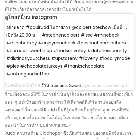
Valley ไม่ยอมให้เกิดขึ้น นั่นเป็นวิธีที่ Rudd กลายเป็นผู้ขายขนมหวาน
ที่ได้รับเกียรติจากกาลเวลาอย่างไม่น่าเป็นไปได้
ดูโพสต์นี้บน Instagram
อย่าพลาด #paulrudd ในรายการ @colbertlateshow เย็นนี้ . .
เปิดถึง 20.00 น. . . #stephencolbert #lssc #rhinebeck
#rhinebeckny #enjoyrhinebeck #destinationrhinebeck
#samuelssweetshop #hudsonvalley #dutchesscounty
#distinctlydutchess #upstateny #iloveny #locallymade
#pies #chocolateturkeys #thankschocolate
#cakedgoodsoffee
โพสต์ที่แบ่งปันโดย
ร้าน Samuels Sweet
(@samuelssweetshop) เมื่อ 26 พ.ย. 2019 เวลา 11:33 น. PST
ธ
ร้านเพิ่งฉลอง 25
ปีในการดำเนินธุรกิจและกลายเป็นสถานที่ท่องเที่ยว
แฟน ๆ แห่เข้าออกร้านหวังว่าจะได้เห็นรัดด์ที่เสิร์ฟกาแฟอยู่หลัง
เคาน์เตอร์ ในขณะที่ Rudd เป็นที่รู้กันดีว่าเป็นผู้จัดหาลูกกวาดที่มีชื่อ
เสียงอยู่บ่อยครั้ง แต่เขาไม่ได้อยู่ในร้านทุกวัน อย่างไรก็ตามเขามีคำ
แนะนำในการทำขนมสำหรับแฟน ๆ
Rudd สาบานด้วย Clodhoper ซึ่งเป็นส่วนผสมของกลุ่มฟัดจ์และเกร