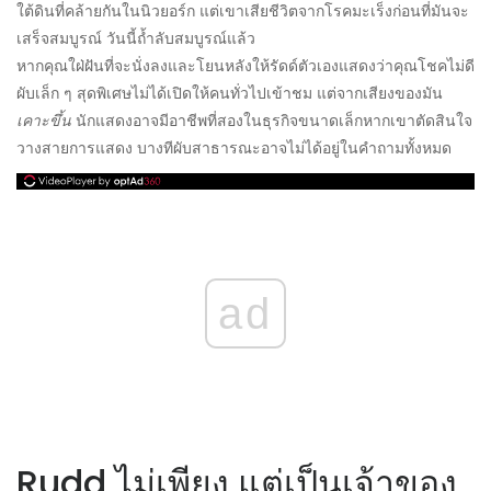
ใต้ดินที่คล้ายกันในนิวยอร์ก แต่เขาเสียชีวิตจากโรคมะเร็งก่อนที่มันจะ
เสร็จสมบูรณ์ วันนี้ถ้ำลับสมบูรณ์แล้ว
หากคุณใฝ่ฝันที่จะนั่งลงและโยนหลังให้รัดด์ตัวเองแสดงว่าคุณโชคไม่ดี
ผับเล็ก ๆ สุดพิเศษไม่ได้เปิดให้คนทั่วไปเข้าชม แต่จากเสียงของมัน
เคาะขึ้น
นักแสดงอาจมีอาชีพที่สองในธุรกิจขนาดเล็กหากเขาตัดสินใจ
วางสายการแสดง บางทีผับสาธารณะอาจไม่ได้อยู่ในคำถามทั้งหมด
ad
Rudd ไม่เพียง แต่เป็นเจ้าของ