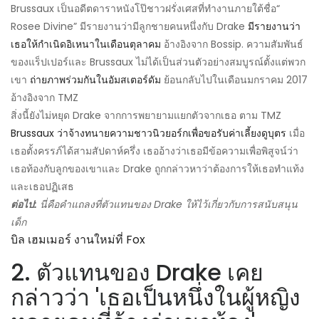
Brussaux เป็นอดีตดาราหนังโป๊ชาวฝรั่งเศสที่ทำงานภายใต้ชื่อ“
Rosee Divine” มีรายงานว่ามีลูกชายคนหนึ่งกับ Drake
มีรายงานว่า
เธอให้กำเนิดอิเหนาในเดือนตุลาคม
อ้างอิงจาก Bossip. ความสัมพันธ์
ของแร็ปเปอร์และ Brussaux ไม่ได้เป็นส่วนตัวอย่างสมบูรณ์ตั้งแต่พวก
เขา
ถ่ายภาพร่วมกันในอัมสเตอร์ดัม
ย้อนกลับไปในเดือนมกราคม 2017
อ้างอิงจาก TMZ
สิ่งนี้ยังไม่หยุด Drake จากการพยายามแยกตัวจากเธอ ตาม TMZ
Brussaux ว่าจ้างทนายความชาวนิวยอร์กเพื่อขอรับค่าเลี้ยงดูบุตร
เมื่อ
เธอตั้งครรภ์ได้สามสัปดาห์ครึ่ง เธออ้างว่าเธอมีข้อความเพื่อพิสูจน์ว่า
เธอท้องกับลูกของเขาและ Drake ถูกกล่าวหาว่าต้องการให้เธอทำแท้ง
และเธอปฏิเสธ
ต่อไป:
นี่คือคำแถลงที่ตัวแทนของ Drake ให้ไว้เกี่ยวกับการสนับสนุน
เด็ก
บิล เฮมเมอร์ งานใหม่ที่ Fox
2. ตัวแทนของ Drake เคย
กล่าวว่า 'เธอเป็นหนึ่งในผู้หญิง