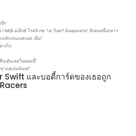
าอีก
รา MLB อเล็กซ์ โรดริเกซ “เอ-ร็อด? นั่นคุณเหรอ” อีกคนหนึ่งกล่าว
ากเลิกเล่นเบสบอล เย็น!'
อย่างไร:
ื่นเต้นเลยในตอนนี้”
ขาแค่เล่นมันเท่”
r Swift และบอดี้การ์ดของเธอถูก
 Racers