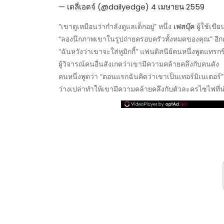
— เดลี่เอดจ์ (@dailyedge)
4 เมษายน 2559
“เขาดูเหมือนว่ากำลังดูแลเด็กอยู่” หนึ่ง
เฟสบุ๊ค
ผู้ใช้เขี
“ลองนึกภาพเขาในรูปถ่ายครอบครัวทั้งหมดของคุณ” อีก
“ฉันหวังว่าเขาจะใส่หูมิกกี้” แฟนดิสนีย์คนหนึ่งพูดแทรก
ผู้วิจารณ์คนอื่นสังเกตว่าเขามีความคล้ายคลึงกับคนดัง
คนหนึ่งพูดว่า “ตอนแรกฉันคิดว่าเขาเป็นเทอร์มิเนเตอร์”
ว่างเปล่าทำให้เขามีความคล้ายคลึงกับตัวละครไซไฟท