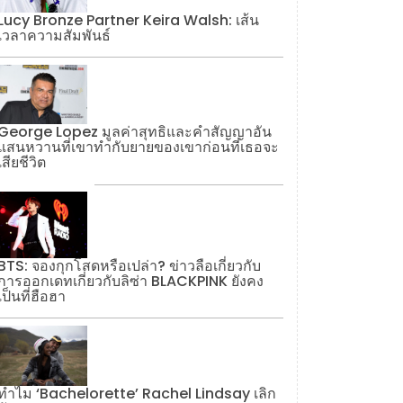
Lucy Bronze Partner Keira Walsh: เส้น
เวลาความสัมพันธ์
George Lopez มูลค่าสุทธิและคำสัญญาอัน
แสนหวานที่เขาทำกับยายของเขาก่อนที่เธอจะ
เสียชีวิต
BTS: จองกุกโสดหรือเปล่า? ข่าวลือเกี่ยวกับ
การออกเดทเกี่ยวกับลิซ่า BLACKPINK ยังคง
เป็นที่ฮือฮา
ทำไม ‘Bachelorette’ Rachel Lindsay เลิก