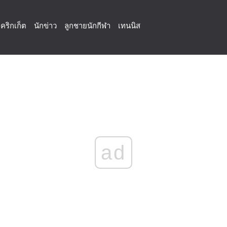
คริกเก็ต
นักข่าว
ลูกชายนักกีฬา
เทนนิส
ad