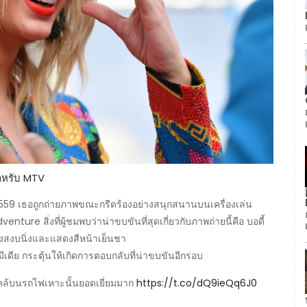
สำหรับ MTV
 2559 เธอถูกถ่ายภาพขณะกรีดร้องอย่างสนุกสนานบนเครื่องเล่น
re สิ่งที่ผู้ชมพบว่าน่าขบขันที่สุดเกี่ยวกับภาพถ่ายนี้คือ บอดี้
างสงบนิ่งและแสดงสีหน้าเย็นชา
ีเดีย กระตุ้นให้เกิดการตอบกลับที่น่าขบขันอีกรอบ
งไคล้บนรถไฟเหาะนั้นยอดเยี่ยมมาก
https://t.co/dQ9ieQq6J0