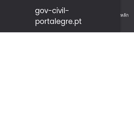
gov-civil-
หลัก
portalegre.pt