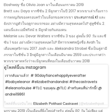
Eloshway ชื่อ Olivia Joan มาในเดือนมกราคม 2019
Brett และ Daya จากซีซัน 2 มีลูกสาวในปี 2017 พวกเขาเล่าเรื่องราว
การผจญภัยของครอบครัวในบล็อกของพวกเขา
ประสบการณ์ K1
และ
ยังปรากฏตัวในฤดูกาลแรกของ
อย่างมีความสุขตลอดไป?
คู่หูซีซั่น 2
แดนนี่และเอมี่ฟริสมั ธ มีลูกด้วยกันสองคน
Melanie และ Devar Walters จากซีซัน 3 ของ
คู่หมั้น 90 วัน
และซี
ซัน 1 ของ
อย่างมีความสุขตลอดไป?
มีทารกเพศหญิงชื่อ Avah ใน
เดือนพฤศจิกายน 2017 Josh และ Aleksandra Strobel ซึ่งเป็นคู่สามี
ภรรยาในซีซั่น 3 อีกคู่มีลูกสาวในเดือนมีนาคม 2559 และประกาศว่า
พวกเขาคาดหวังว่าจะมีลูกคนที่สองในเดือนธันวาคม 2018
ดูโพสต์นี้บน Instagram
เรากลับมาแล้ว! ⁣⁣⁣ # 90dayfiancehappilyeverafter
#babyeleanor #elizabethandandrei #thecastravets
#eleanorlouise #TLC ⁣⁣⁣ขอบคุณ @TLC สำหรับคนที่น่ารักนี้! @
andrei19861
โพสต์ที่แบ่งปันโดย
Elizabeth Potthast Castravet
(@elizabethpotthast) เมื่อ 19 มี.ค. 2019 เวลา 12:03 น. PDT
มกราคม 2019 เป็นเดือนที่ยิ่งใหญ่สำหรับ
คู่หมั้น 90 วัน
ไม่เพียง แต่