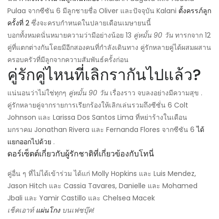
Pulaa จากซีซัน 6 มีลูกชายชื่อ Oliver และปัจจุบัน Kalani
ตั้งครรภ์ลูก
ครั้งที่ 2
ซึ่งจะครบกำหนดในปลายเดือนเมษายนนี้
บอกทั้งหมดนั่นหมายความว่ามีอย่างน้อย 13
คู่หมั้น 90 วัน
ทารกจาก 12
คู่ที่แตกต่างกันโดยมีอีกสองคนที่กำลังเดินทาง คู่รักหลายคู่ได้ผสมผสาน
ครอบครัวที่มีลูกจากความสัมพันธ์ครั้งก่อน
คู่รักคู่ไหนที่เลิกรากันไปแล้ว?
แน่นอนว่าไม่ใช่ทุกๆ
คู่หมั้น 90 วัน
เรื่องราว จบลงอย่างมีความสุข .
คู่รักหลายคู่จากรายการเรียกร้องให้เลิกเล่นรวมถึงซีซั่น 6 Colt
Johnson และ Larissa Dos Santos Lima ที่หย่าร้างในเดือน
มกราคม Jonathan Rivera และ Fernanda Flores จากซีซัน 6
ได้
แยกออกไปด้วย
.
ดอร์เซ็ตต์เกี่ยวกับผู้รักชาติที่เกี่ยวข้องกับโทนี่
คู่อื่น ๆ ที่ไม่ได้เข้าร่วม ได้แก่ Molly Hopkins และ Luis Mendez,
Jason Hitch และ Cassia Tavares, Danielle และ Mohamed
Jbali และ Yamir Castillo และ Chelsea Macek
เช็คเอาท์
แผ่นโกง
บนเฟซบุ๊ค!