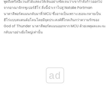
พูดถึงคริสอีแวนส์ได้แสดงให้เห็นอย่างชัดเจนว่าเขากำลังก้าวออกไป
จากอาณาจักรซูเปอร์ฮีโร่ สิ่งนี้นำเราไปสู่ ​​Natalie Portman
นาตาลีพอร์ตแมนกลับมาที่ MCU ซึ่งอาจเป็นเพราะเธอจะกลายเป็น
ฮีโร่แบบสแตนด์อโลนโดยมีจุดประสงค์ที่ไกลเกินกว่าความรักของ
God of Thunder นาตาลีพอร์ตแมนออกจาก MCU ด้วยเหตุผลและจะ
กลับมาอย่างยิ่งใหญ่เท่านั้น
ad