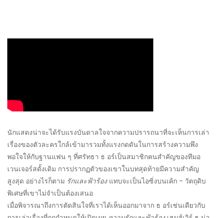
นักแสดงน่าจะได้รับแรงบันดาลใจจากความปรารถนาที่จะเห็นการเล่า
เรื่องของตัวละครใกล้เข้ามารวมทั้งแรงกดดันในการสร้างความพึง
พอใจให้กับฐานแฟน ๆ ที่ศรัทธา ธ อร์เป็นสมาชิกคนสำคัญของทีมอ
เวนเจอร์สดั้งเดิม การปรากฏตัวของเขาในบทสุดท้ายมีความสำคัญ
สูงสุด อย่างไรก็ตาม
รักและฟ้าร้อง
แทบจะเป็นไอซิ่งบนเค้ก - วัตถุดิบ
พิเศษที่เขาไม่จำเป็นต้องเสนอ
เมื่อพิจารณาถึงการตัดสินใจที่เราได้เห็นออกมาจาก ธ อร์เช่นเดียวกับ
การเล่าเรื่องที่ถูกกำหนดให้เปิดเผย
ความรักและฟ้าร้อง
เฮมส์เวิร์ ธ น่า