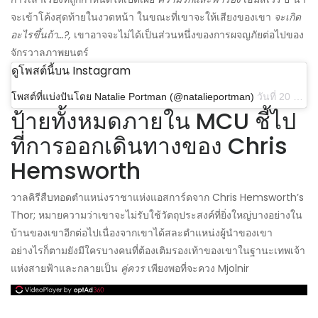
จะเข้าโค้งสุดท้ายในงวดหน้า ในขณะที่เขาจะให้เสียงของเขา
จะเกิด
อะไรขึ้นถ้า…?,
เขาอาจจะไม่ได้เป็นส่วนหนึ่งของการผจญภัยต่อไปของ
จักรวาลภาพยนตร์
ดูโพสต์นี้บน Instagram
โพสต์ที่แบ่งปันโดย Natalie Portman (@natalieportman)
วันที่ 20 ก.ค. 2562 เวลา 23.59 น. PDT
ป้ายทั้งหมดภายใน MCU ชี้ไป
ที่การออกเดินทางของ Chris
Hemsworth
วาลคิรีสืบทอดตำแหน่งราชาแห่งแอสการ์ดจาก Chris Hemsworth’s
Thor; หมายความว่าเขาจะไม่รับใช้วัตถุประสงค์ที่ยิ่งใหญ่บางอย่างใน
บ้านของเขาอีกต่อไปเนื่องจากเขาได้สละตำแหน่งผู้นำของเขา
อย่างไรก็ตามยังมีใครบางคนที่ต้องเติมรองเท้าของเขาในฐานะเทพเจ้า
แห่งสายฟ้าและกลายเป็น
คู่ควร
เพียงพอที่จะควง Mjolnir