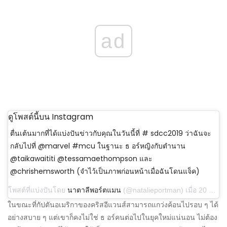
ad
ดูโพสต์นี้บน Instagram
ตื่นเต้นมากที่ได้แบ่งปันข่าวกับคุณในวันนี้ที่ # sdcc2019 ว่าฉันจะ
กลับไปที่ @marvel #mcu ในฐานะ ธ อร์หญิงกับตำนาน
@taikawaititi @tessamaethompson และ
@chrishemsworth (จำไว้เป็นภาพก่อนหน้าเมื่อฉันโดนแจ็ค)
โพสต์ที่แบ่งปันโดย
นาตาลีพอร์ตแมน
(@natalieportman) เมื่อ 20 ก.ค. 2019 เวลา 23:42 น. PDT
ในขณะที่กัปตันอเมริกาของคริสอีแวนส์สามารถแกว่งค้อนไปรอบ ๆ ได้
อย่างสบาย ๆ แต่เขาก็คงไม่ใช่ ธ อร์คนต่อไปในยุคใหม่แน่นอน ไม่ต้อง