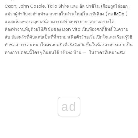
Caan, John Cazale, Talia Shire และ อัล ปาชิโน เกือบถูกไล่ออก .
แม้ว่าผู้กำกับจะถ่ายทำฉากภายในส่วนใหญ่ในเวทีเสียง (ต่อ
IMDb
)
แต่ละห้องของคฤหาสน์สามารถสร้างบรรยากาศบางอย่างได้
ห้องทำงานที่ปูด้วยไม้สีเข้มของ Don Vito เป็นห้องศักดิ์สิทธิ์ในความ
ลับ ห้องครัวที่คับแคบเป็นที่ที่พวกมาเฟียตัวร้ายเริ่มเปิดใจและเรียนรู้วิธี
ทำซอส การสนทนาในครอบครัวที่จริงจังเกิดขึ้นในห้องอาหารแบบเป็น
ทางการ ตอนนี้ใครๆ ก็นอนได้
เจ้าพ่อ
บ้าน — ในราคาที่เหมาะสม
ad