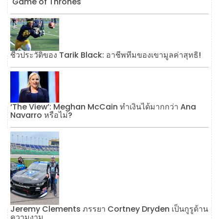
'Game of Thrones'
ชีวประวัติของ Tarik Black: อาชีพทีมของเขามูลค่าสุทธิ!
‘The View’: Meghan McCain ทำเงินได้มากกว่า Ana
Navarro หรือไม่?
Jeremy Clements ภรรยา Cortney Dryden เป็นกูรูด้าน
ความงาม