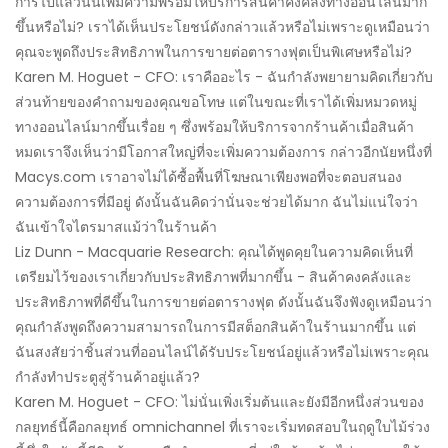
การไปแล้วนั้นเพิ่มความพร้อมให้บริการสินค้าคงคลังทางออนไลน์มาก
ขึ้นหรือไม่? เราได้เห็นประโยชน์ดังกล่าวแล้วหรือไม่เพราะดูเหมือนว่า
คุณจะพูดถึงประสิทธิภาพในการขายต่อตารางฟุตเป็นพิเศษหรือไม่?
Karen M. Hoguet - CFO: เราคืออะไร - ฉันกำลังพยายามคิดเกี่ยวกับ
ส่วนท้ายของคำถามของคุณขอโทษ แต่ในขณะที่เราได้เพิ่มหมวดหมู่
ทางออนไลน์มากขึ้นเรื่อย ๆ ซึ่งพร้อมให้บริการจากร้านค้าเมื่อสินค้า
หมดเราจึงเห็นว่ามีโอกาสใหญ่ที่จะเพิ่มความต้องการ กล่าวอีกนัยหนึ่งที่
Macys.com เราอาจไม่ได้ซื้อพื้นที่โฆษณาเพียงพอที่จะตอบสนอง
ความต้องการที่มีอยู่ ดังนั้นฉันคิดว่านั่นจะช่วยได้มาก ฉันไม่แน่ใจว่า
ฉันเข้าใจไตรมาสแม้ว่าในร้านค้า
Liz Dunn - Macquarie Research: คุณได้พูดคุยในความคิดเห็นที่
เตรียมไว้ของเราเกี่ยวกับประสิทธิภาพที่มากขึ้น - สินค้าคงคลังและ
ประสิทธิภาพที่ดีขึ้นในการขายต่อตารางฟุต ดังนั้นฉันจึงฟังดูเหมือนว่า
คุณกำลังพูดถึงความสามารถในการมีสต็อกสินค้าในร้านมากขึ้น แต่
ฉันสงสัยว่าชิ้นส่วนที่ออนไลน์ได้รับประโยชน์อยู่แล้วหรือไม่เพราะคุณ
กำลังทำประตูสู่ร้านค้าอยู่แล้ว?
Karen M. Hoguet - CFO: ไม่นั่นเพิ่งเริ่มต้นและยังมีอีกหนึ่งส่วนของ
กลยุทธ์นี้คือกลยุทธ์ omnichannel ที่เราจะเริ่มทดสอบในฤดูใบไม้ร่วง