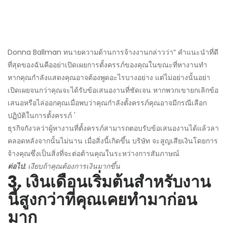
Donna Ballman ทนายความด้านการจ้างงานกล่าวว่า“ คำแนะนำที่ดี
ที่สุดของฉันคืออย่าเปิดเผยการตั้งครรภ์ของคุณในขณะที่หางานทำ
หากคุณกำลังแสดงคุณอาจต้องพูดอะไรบางอย่าง แต่ไม่อย่างนั้นอย่า
เปิดเผยจนกว่าคุณจะได้รับข้อเสนองานที่ชัดเจน หากพวกเขายกเลิกข้อ
เสนอหรือไล่ออกคุณเมื่อพบว่าคุณกำลังตั้งครรภ์คุณอาจมีกรณีเลือก
ปฏิบัติในการตั้งครรภ์ '
ธุรกิจกังวลว่าผู้หางานที่ตั้งครรภ์สามารถตอบรับข้อเสนองานได้แล้วลา
คลอดหลังจากนั้นไม่นาน เมื่อสิ่งนี้เกิดขึ้น บริษัท จะสูญเสียเงินโดยการ
จ้างคุณซึ่งเป็นสิ่งที่จะต่อต้านคุณในระหว่างการสัมภาษณ์
ต่อไป:
เงียบถ้าคุณต้องการเงินมากขึ้น
3. เงินเดือนเริ่มต้นสำหรับงาน
นี้สูงกว่าที่คุณเคยทำมาก่อน
มาก