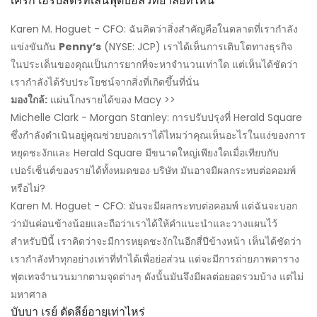
เคิร์ก เฮิร์บสตรีทเล่นฟุตบอลวิทยาลัยที่ไหน
Karen M. Hoguet - CFO: ฉันคิดว่าสิ่งสำคัญคือในตลาดที่เรากำลัง
แข่งขันกัน
Penny’s
(NYSE: JCP) เราได้เห็นการเติบโตทางธุรกิจ
ในประเด็นของคุณเป็นการยากที่จะหาจำนวนเท่าใด แต่เห็นได้ชัดว่า
เรากำลังได้รับประโยชน์จากสิ่งที่เกิดขึ้นที่นั่น
มองใกล้:
แผ่นโกงรายได้ของ Macy >>
Michelle Clark - Morgan Stanley: การปรับปรุงที่ Herald Square
ซึ่งกำลังดำเนินอยู่คุณช่วยบอกเราได้ไหมว่าคุณเห็นอะไรในแง่ของการ
หยุดชะงักและ Herald Square มีขนาดใหญ่เพียงใดเมื่อเทียบกับ
เปอร์เซ็นต์ของรายได้ทั้งหมดของ บริษัท มันอาจมีผลกระทบต่อคอมพ์
หรือไม่?
Karen M. Hoguet - CFO: มันจะมีผลกระทบต่อคอมพ์ แต่ฉันจะบอก
ว่ามันค่อนข้างน้อยและถือว่าเราได้ให้คำแนะนำและวางแผนไว้
สำหรับปีนี้ เราคิดว่าจะมีการหยุดชะงักในอีกสี่ปีข้างหน้า เห็นได้ชัดว่า
เรากำลังทำทุกอย่างเท่าที่ทำได้เพื่อย่อส่วน แต่จะมีการถ่ายภาพตาราง
ฟุตเทจจำนวนมากตามจุดต่างๆ ดังนั้นมันจึงมีผลต่อยอดรวมบ้าง แต่ไม่
มหาศาล
บับบา เรย์ ดัดลีย์อายุเท่าไหร่