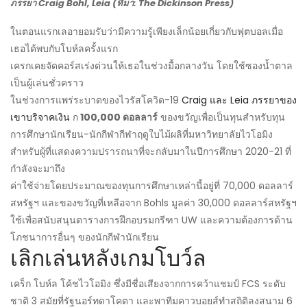
ภรรยา Craig Bohl, Leia (ที่มา: The Dickinson Press)
ในตอนแรกเลอายอมรับว่ามีความรู้เพียงเล็กน้อยเกี่ยวกับฟุตบอลเมื่อ
เธอได้พบกับโบห์ลครั้งแรก
เครกเคยจัดคอร์สเร่งด่วนให้เธอในช่วงมื้อกลางวัน โดยใช้ซองน้ำตาล
เป็นผู้เล่นชั่วคราว
ในช่วงการแพร่ระบาดของไวรัสโควิด-19
Craig และ Leia ภรรยาของ
เขาบริจาคเงิน
ก
100,000 ดอลลาร์
ของขวัญเพื่อเป็นทุนสำหรับทุน
การศึกษานักเรียน-นักกีฬากีฬาฤดูใบไม้ผลิที่มหาวิทยาลัยไวโอมิง
สำหรับผู้ที่แสดงความปรารถนาที่จะกลับมาในปีการศึกษา 2020-21 ที่
กำลังจะมาถึง
ค่าใช้จ่ายโดยประมาณของทุนการศึกษาเหล่านี้อยู่ที่ 70,000 ดอลลาร์
สหรัฐฯ และของขวัญที่เหลือจาก Bohls มูลค่า 30,000 ดอลลาร์สหรัฐฯ
ใช้เพื่อสนับสนุนตารางการฝึกอบรมกรีฑา UW และความต้องการด้าน
โภชนาการอื่นๆ ของนักกีฬานักเรียน
เลิกเล่นหลังเกมโบว์ล
เคร็ก โบห์ล โค้ชไวโอมิง ซึ่งมีชื่อเสียงจากการคว้าแชมป์ FCS ระดับ
ชาติ 3 สมัยที่รัฐนอร์ทดาโคตา และพาทีมคาวบอยส์ทำสถิติลงสนาม 6