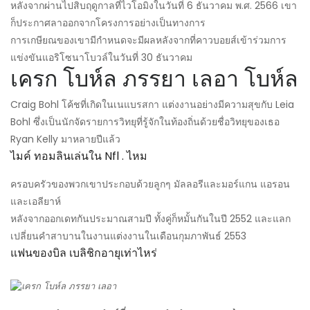
หลังจากผ่านไปสิบฤดูกาลที่ไวโอมิงในวันที่ 6 ธันวาคม พ.ศ. 2566 เขา
ก็ประกาศลาออกจากโครงการอย่างเป็นทางการ
การเกษียณของเขามีกำหนดจะมีผลหลังจากที่คาวบอยส์เข้าร่วมการ
แข่งขันแอริโซนาโบวล์ในวันที่ 30 ธันวาคม
เครก โบห์ล ภรรยา เลอา โบห์ล
Craig Bohl โค้ชที่เกิดในเนแบรสกา แต่งงานอย่างมีความสุขกับ Leia
Bohl ซึ่งเป็นนักจัดรายการวิทยุที่รู้จักในท้องถิ่นด้วยชื่อวิทยุของเธอ
Ryan Kelly มาหลายปีแล้ว
ไมค์ ทอมลินเล่นใน Nfl . ไหม
ครอบครัวของพวกเขาประกอบด้วยลูกๆ มัลลอรีและมอร์แกน แอรอน
และเอลียาห์
หลังจากออกเดทกันประมาณสามปี ทั้งคู่ก็หมั้นกันในปี 2552 และแลก
เปลี่ยนคำสาบานในงานแต่งงานในเดือนกุมภาพันธ์ 2553
แฟนของบิล เบลิชิกอายุเท่าไหร่