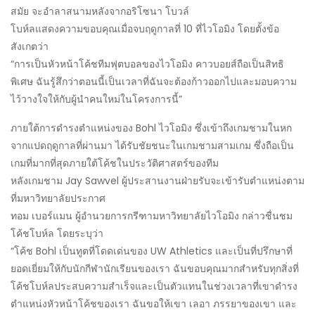
สมัย จะอำลาสนามหลังจากอริโซนา โบวล์
โบห์ลแสดงความขอบคุณเมื่อจบฤดูกาลที่ 10 ที่ไวโอมิง โดยตั้งข้อ
สังเกตว่า
“การเป็นหัวหน้าโค้ชทีมฟุตบอลของไวโอมิง คาวบอยส์ถือเป็นสิทธิ
พิเศษ ฉันรู้สึกว่าตอนนี้เป็นเวลาที่ฉันจะต้องก้าวออกไปและมอบความ
ไว้วางใจให้กับผู้นำคนใหม่ในโครงการนี้”
ภายใต้การดำรงตำแหน่งของ Bohl ไวโอมิง ซึ่งเข้าถึงเกมชามในหก
จากแปดฤดูกาลที่ผ่านมา ได้รับชัยชนะในเกมชามสามเกม ซึ่งถือเป็น
เกมที่มากที่สุดภายใต้โค้ชในประวัติศาสตร์ของทีม
หลังเกมชาม Jay Sawvel ผู้ประสานงานฝ่ายรับจะเข้ารับตำแหน่งตาม
ที่มหาวิทยาลัยประกาศ
ทอม เบอร์แมน ผู้อำนวยการกรีฑามหาวิทยาลัยไวโอมิง กล่าวชื่นชม
โค้ชโบห์ล โดยระบุว่า
“โค้ช Bohl เป็นทูตที่โดดเด่นของ UW Athletics และเป็นที่ปรึกษาที่
ยอดเยี่ยมให้กับนักกีฬานักเรียนของเรา ฉันขอบคุณมากสำหรับทุกสิ่งที่
โค้ชโบห์ลประสบความสำเร็จและเป็นตัวแทนในช่วงเวลาที่เขาดำรง
ตำแหน่งหัวหน้าโค้ชของเรา ฉันขอให้เขา เลอา ภรรยาของเขา และ