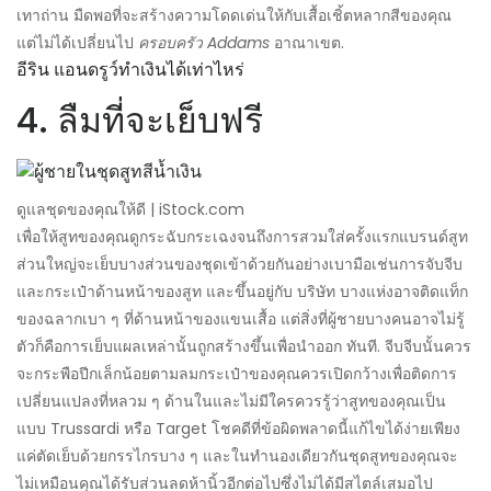
เทาถ่าน มืดพอที่จะสร้างความโดดเด่นให้กับเสื้อเชิ้ตหลากสีของคุณ
แต่ไม่ได้เปลี่ยนไป
ครอบครัว Addams
อาณาเขต.
อีริน แอนดรูว์ทำเงินได้เท่าไหร่
4. ลืมที่จะเย็บฟรี
ดูแลชุดของคุณให้ดี | iStock.com
เพื่อให้สูทของคุณดูกระฉับกระเฉงจนถึงการสวมใส่ครั้งแรกแบรนด์สูท
ส่วนใหญ่จะเย็บบางส่วนของชุดเข้าด้วยกันอย่างเบามือเช่นการจับจีบ
และกระเป๋าด้านหน้าของสูท และขึ้นอยู่กับ บริษัท บางแห่งอาจติดแท็ก
ของฉลากเบา ๆ ที่ด้านหน้าของแขนเสื้อ แต่สิ่งที่ผู้ชายบางคนอาจไม่รู้
ตัวก็คือการเย็บแผลเหล่านั้นถูกสร้างขึ้นเพื่อนำออก ทันที. จีบจีบนั้นควร
จะกระพือปีกเล็กน้อยตามลมกระเป๋าของคุณควรเปิดกว้างเพื่อติดการ
เปลี่ยนแปลงที่หลวม ๆ ด้านในและไม่มีใครควรรู้ว่าสูทของคุณเป็น
แบบ Trussardi หรือ Target โชคดีที่ข้อผิดพลาดนี้แก้ไขได้ง่ายเพียง
แค่ตัดเย็บด้วยกรรไกรบาง ๆ และในทำนองเดียวกันชุดสูทของคุณจะ
ไม่เหมือนคุณได้รับส่วนลดห้านิ้วอีกต่อไปซึ่งไม่ได้มีสไตล์เสมอไป