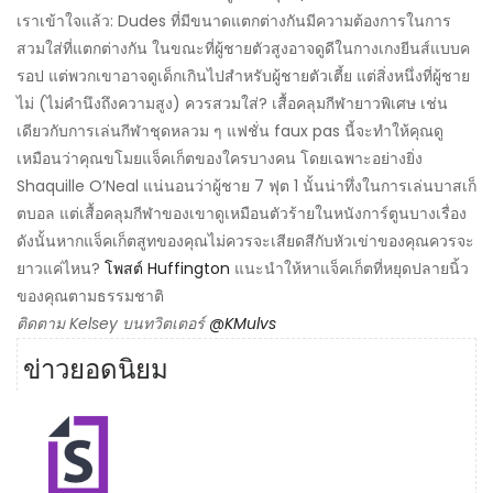
เราเข้าใจแล้ว: Dudes ที่มีขนาดแตกต่างกันมีความต้องการในการ
สวมใส่ที่แตกต่างกัน ในขณะที่ผู้ชายตัวสูงอาจดูดีในกางเกงยีนส์แบบค
รอป แต่พวกเขาอาจดูเด็กเกินไปสำหรับผู้ชายตัวเตี้ย แต่สิ่งหนึ่งที่ผู้ชาย
ไม่ (ไม่คำนึงถึงความสูง) ควรสวมใส่? เสื้อคลุมกีฬายาวพิเศษ เช่น
เดียวกับการเล่นกีฬาชุดหลวม ๆ แฟชั่น faux pas นี้จะทำให้คุณดู
เหมือนว่าคุณขโมยแจ็คเก็ตของใครบางคน โดยเฉพาะอย่างยิ่ง
Shaquille O’Neal แน่นอนว่าผู้ชาย 7 ฟุต 1 นั้นน่าทึ่งในการเล่นบาสเก็
ตบอล แต่เสื้อคลุมกีฬาของเขาดูเหมือนตัวร้ายในหนังการ์ตูนบางเรื่อง
ดังนั้นหากแจ็คเก็ตสูทของคุณไม่ควรจะเสียดสีกับหัวเข่าของคุณควรจะ
ยาวแค่ไหน?
โพสต์ Huffington
แนะนำให้หาแจ็คเก็ตที่หยุดปลายนิ้ว
ของคุณตามธรรมชาติ
ติดตาม Kelsey บนทวิตเตอร์
@KMulvs
ข่าวยอดนิยม