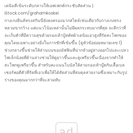
เดนิมสีเข้มระดับกลางให้เอฟเฟกต์กระชับสัดส่วน |
iStock.com/grahamkoskei
กางเกงยีนส์ทรงสกินนี่ยังคงครองฉากสไตล์เช่นเดียวกับกางเกงทรง
หลวมขากว้าง แต่แนวโน้มเหล่านั้นไม่มีผลกระทบมากที่สุด จะดีกว่าที่
จะเก็บตัวที่มีความสุขด้วยรองเท้าบู้ทคัทผ้าเดนิมเอวสูงที่รัดสะโพกของ
คุณโดยเฉพาะอย่างยิ่งในการซักที่เข้มขึ้น (ดูหัวข้อย่อยหมายเลข 1)
ช่วงกลางขึ้นช่วยให้ส่วนบนของมัฟฟินที่น่ากลัวอยู่ห่างออกไปและเปลว
ไฟเล็กน้อยที่ด้านล่างช่วยให้ดูยาวขึ้นและดูเพรียวขึ้นเนื่องจากทำให้
สะโพกดูเพรียวขึ้น สำหรับคะแนนโบนัสให้สวมรองเท้าบู๊ตกับเสื้อเบล
เซอร์พอดีตัวที่รัดที่เอวเพื่อให้ได้สัดส่วนที่สมดุลสวยงามซึ่งเหมาะกับรูป
ร่างของคุณมากกว่าที่จะสวมทับ
ad