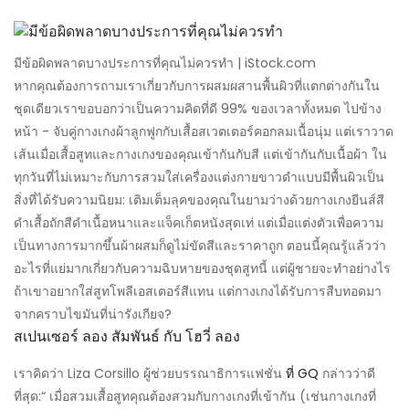
มีข้อผิดพลาดบางประการที่คุณไม่ควรทำ | iStock.com
หากคุณต้องการถามเราเกี่ยวกับการผสมผสานพื้นผิวที่แตกต่างกันใน
ชุดเดียวเราขอบอกว่าเป็นความคิดที่ดี 99% ของเวลาทั้งหมด ไปข้าง
หน้า - จับคู่กางเกงผ้าลูกฟูกกับเสื้อสเวตเตอร์คอกลมเนื้อนุ่ม แต่เราวาด
เส้นเมื่อเสื้อสูทและกางเกงของคุณเข้ากันกับสี แต่เข้ากันกับเนื้อผ้า ใน
ทุกวันที่ไม่เหมาะกับการสวมใส่เครื่องแต่งกายขาวดำแบบมีพื้นผิวเป็น
สิ่งที่ได้รับความนิยม: เติมเต็มลุคของคุณในยามว่างด้วยกางเกงยีนส์สี
ดำเสื้อถักสีดำเนื้อหนาและแจ็คเก็ตหนังสุดเท่ แต่เมื่อแต่งตัวเพื่อความ
เป็นทางการมากขึ้นผ้าผสมก็ดูไม่ขัดสีและราคาถูก ตอนนี้คุณรู้แล้วว่า
อะไรที่แย่มากเกี่ยวกับความฉิบหายของชุดสูทนี้ แต่ผู้ชายจะทำอย่างไร
ถ้าเขาอยากใส่สูทโพลีเอสเตอร์สีแทน แต่กางเกงได้รับการสืบทอดมา
จากคราบไขมันที่น่ารังเกียจ?
สเปนเซอร์ ลอง สัมพันธ์ กับ โฮวี่ ลอง
เราคิดว่า Liza Corsillo ผู้ช่วยบรรณาธิการแฟชั่น
ที่ GQ
กล่าวว่าดี
ที่สุด:“ เมื่อสวมเสื้อสูทคุณต้องสวมกับกางเกงที่เข้ากัน (เช่นกางเกงที่