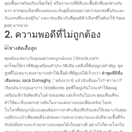
คุณซื้อมาพร้อมกับแจ็คเก็ต) หรือกางเกงที่มีสีและพื้นผิวที่แตกต่างกัน
มาก หากคุณเลือกที่จะผสมและจับคู่ทั้งสองอย่างควรชมเชยซึ่งกันและ
กันแทนที่จะต่อสู้กัน” และเช่นเดียวกับที่คุณมีตัวเลือกที่ไม่ต้องใช้ faux
pas มากมาย
2. ความพอดีที่ไม่ถูกต้อง
คุณต้องเหมาะกับคุณอย่างสมบูรณ์แบบ | iStock.com
ยกโทษให้เราที่ฟังดูเหมือนทำประวัติเสีย แต่สิ่งนี้คือกุญแจสำคัญ: ชุด
สูทที่ไม่เหมาะสมสามารถทำให้เสื้อผ้าที่ดีดูแย่ได้เร็วกว่า
คำพูดที่มีชื่อ
เสียงของ Jack Donaghy
,“ หลังจาก 6 แล้วฉันคืออะไร? ชาวนา?'
เรียกมันว่ากลุ่มอาการ Goldilocks สูทที่ใหญ่เกินไปจะทำให้คุณดู
เหมือนเด็กวัยหัดเดินในด้ายของพ่อ แต่เล็กเกินไปและคุณเสี่ยงที่จะ
ทำให้ตะเข็บแตกกลางคันในงานแต่งงานของเพื่อนสนิท ไม่เท่.
ในโลกที่สมบูรณ์แบบคุณต้องการหาตัวเลือกที่ปรับแต่งให้เหมาะกับคุณ
แต่มีกระเป๋าเพียงพอที่จะยังคงความสะดวกสบายและยังมีชายเสื้อที่รับ
กับข้อมือขาและส่วนกลางของคุณได้เป็นอย่างดี อย่างไรก็ตามโลกไม่
สมบูรณ์แบบและคุณอาจพบชุดสูทที่น่าทึ่งที่สุดที่เข้าได้กับทุกที่
ยกเว้น