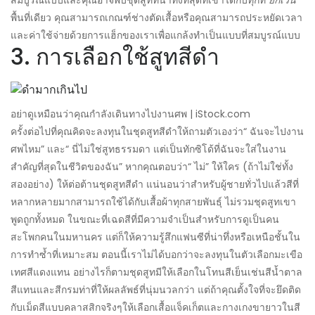
พื้นที่เดียว คุณสามารถเกณฑ์ช่างตัดเสื้อหรือคุณสามารถประหยัดเวลา
และค่าใช้จ่ายด้วยการแฮ็กของเราเพื่อแกล้งทำเป็นแบบที่สมบูรณ์แบบ
3. การเลือกใช้สูทสีดำ
อย่าดูเหมือนว่าคุณกำลังเดินทางไปงานศพ | iStock.com
ครั้งต่อไปที่คุณคิดจะลงทุนในชุดสูทสีดำให้ถามตัวเองว่า“ ฉันจะไปงาน
ศพไหม” และ“ นี่ไม่ใช่สูทธรรมดา แต่เป็นทักซิโด้ที่ฉันจะใส่ในงาน
สำคัญที่สุดในชีวิตของฉัน” หากคุณตอบว่า“ ไม่” ให้ใคร (ถ้าไม่ใช่ทั้ง
สองอย่าง) ให้ต่อต้านชุดสูทสีดำ แน่นอนว่าสำหรับผู้ชายทั่วไปแล้วสีที่
หลากหลายมากสามารถใช้ได้กับเสื้อผ้าทุกสายพันธุ์ ไม่รวมชุดสูทเขา
พูดถูกทั้งหมด ในขณะที่เฉดสีที่มีความจำเป็นสำหรับการดูเป็นคน
สะโพกคนในมหานคร แต่ก็ให้ความรู้สึกแฟนซีที่น่าทึ่งหรือเหนือชั้นใน
การทำซ้ำที่เหมาะสม ตอนนี้เราไม่ได้บอกว่าจะลงทุนในตัวเลือกมะเขือ
เทศสีแดงแทน อย่างไรก็ตามชุดสูทมีให้เลือกในโทนสีเย็นเช่นสีน้ำตาล
สีแทนและสีกรมท่าที่ให้ผลลัพธ์ที่นุ่มนวลกว่า แต่ถ้าคุณตั้งใจที่จะยึดติด
กับเม็ดสีแบบคลาสสิกจริงๆให้เลือกเสื้อแจ็คเก็ตและกางเกงขายาวในสี