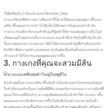
ใช้ธีมสีต่อไป | iStock.com/Antonio_Diaz
กางเกงรัดรูปที่มีความยาวเพียงเท่านี้ก็ช่วยให้หุ่นของคุณดูยาวขึ้นและ
เพรียวขึ้นคุณสามารถก้าวไปอีกขั้นได้ด้วยการจับคู่รองเท้าเข้ากับ
กางเกง เช่นเดียวกับรองเท้าส้นสูงสีนู้ดทำให้ขาของคุณดูยาวเป็นไมล์
เมื่อคุณอยู่ในชุดเดรสสั้นกางเกงและรองเท้าที่เข้ากันกับสีก็เช่นกัน ดัง
นั้นหากคุณสวมกางเกงขายาวสีดำให้สวมรองเท้าบู้ทสีดำหรือรองเท้า
ส้นสีดำเพื่อความสม่ำเสมอของภาพ มันต่อเนื่องกันตั้งแต่เอวจรดปลาย
เท้าและทำให้โครงของคุณดูผอมลงมากขึ้น
3. กางเกงที่คุณจะสวมมีส้น
ส้นเท้าคู่หนึ่งยาวและเพรียวขึ้นทันที | iStock.com/Gromovataya
ในหัวข้อรองเท้าเป็นความคิดที่ดีที่จะลงทุนกับกางเกงและกางเกงยีนส์ที่
คุณจะใส่แบบมีส้นจริงๆ ความสูงพิเศษของส้นเท้าทำให้กางเกงยาวขึ้น
ผอมลงและกระชับสัดส่วนมากขึ้นในทันทีเว้นแต่ว่าจะกลายเป็นน้ำ
ทะเลหนุนสูง ชายเสื้อหรือกางเกงยีนส์ขาม้าควรคลุมส้นเท้า หรือหาก