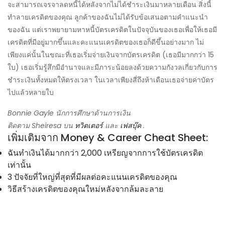
จะสามารถเจรจาลดหนี้ได้หลังจากไม่ได้ชำระเงินมาหลายเดือน สิ่งนี้
ทำลายเครดิตของคุณ ลูกค้าของฉันไม่ได้รับข้อเสนอตามคำแนะนำ
ของฉัน แต่เราพยายามหาหนี้บัตรเครดิตในปัจจุบันของเธอเพื่อให้เธอมี
เครดิตที่มีอยู่มากขึ้นและคะแนนเครดิตของเธอก็ดีขึ้นอย่างมาก ไม่
เพียงแค่นั้นในขณะที่เธอเริ่มจ่ายเงินจากบัตรเครดิต (เธอมีมากกว่า 15
ใบ) เธอเริ่มรู้สึกมีอำนาจและมีภาระน้อยลงด้วยความกังวลเกี่ยวกับการ
ชำระเงินทั้งหมดให้ตรงเวลา ในเวลาเพียงสี่ถึงห้าเดือนเธอจ่ายค่าบัตร
ไปแล้วหลายใบ
Bonnie Gayle นักการศึกษาด้านการเงิน
ติดตาม Sheiresa บน
ทวิตเตอร์
และ
เฟสบุ๊ค
.
เพิ่มเติมจาก Money & Career Cheat Sheet:
ฉันทำเงินได้มากกว่า 2,000 เหรียญจากการใช้บัตรเครดิต
เท่านั้น
3 ปัจจัยที่ใหญ่ที่สุดที่มีผลต่อคะแนนเครดิตของคุณ
วิธีสร้างเครดิตของคุณใหม่หลังจากล้มละลาย