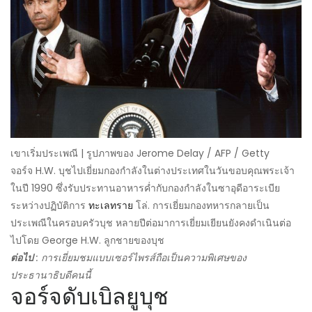
เขาเริ่มประเพณี | รูปภาพของ Jerome Delay / AFP / Getty
จอร์จ H.W. บุชไปเยี่ยมกองกำลังในต่างประเทศในวันขอบคุณพระเจ้า
ในปี 1990 ซึ่งรับประทานอาหารค่ำกับกองกำลังในซาอุดีอาระเบีย
ระหว่างปฏิบัติการ
ทะเลทราย
โล่. การเยี่ยมกองทหารกลายเป็น
ประเพณีในครอบครัวบุช หลายปีต่อมาการเยี่ยมเยียนยังคงดำเนินต่อ
ไปโดย George H.W. ลูกชายของบุช
ต่อไป
: การเยี่ยมชมแบบเซอร์ไพรส์ถือเป็นความพิเศษของ
ประธานาธิบดีคนนี้
จอร์จดับเบิลยูบุช