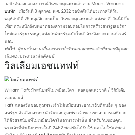
วอชิงตันออกแถลงการณ์วันขอบคุณพระเจ้าตาม Mount Vernon’s
บันทึก
. เมื่อวันที่ 3 ตุลาคม พ.ศ. 2332 วอชิงตันได้ประกาศให้วัน
พฤหัสบดีที่ 26 พฤศจิกายนเป็น 'วันขอบคุณพระเจ้าแห่งชาติ' วันนี้มีขึ้น
เพื่อ“ ตระหนักถึงบทบาทของความรอบคอบในการสร้างสหรัฐอเมริกา
ใหม่และรัฐธรรมนูญแห่งสหพันธรัฐฉบับใหม่” อ้างอิงจากเมานต์เวอร์
นอน
ต่อไป
: ผู้ชนะในงานเลี้ยงอาหารค่ำวันขอบคุณพระเจ้าที่แปลกที่สุดตก
เป็นของประธานาธิบดีคนนี้
วิลเลียมเอชแทฟท์
William Taft มีรสนิยมที่ไม่เหมือนใคร | หอสมุดแห่งชาติ / วิกิมีเดีย
คอมมอนส์
Taft ฉลองวันขอบคุณพระเจ้าไม่เหมือนประธานาธิบดีคนอื่น ๆ ของ
สหรัฐฯ ตัวเลือกอาหารค่ำวันขอบคุณพระเจ้าของเขาสามารถอธิบาย
ได้ด้วยรสนิยมที่ไม่เหมือนใครในอาหารเท่านั้น สำหรับวันขอบคุณ
พระเจ้าที่ทำเนียบขาวในปี 2452 พอสซัมได้รับใช้ และไม่ใช่แค่พอส