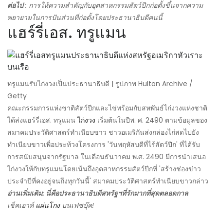
ต่อไป
: การให้ความสำคัญกับอุตสาหกรรมสัตว์ปีกก่อตั้งขึ้นจากความ
พยายามในการปันส่วนที่ก่อตั้งโดยประธานาธิบดีคนนี้
แฮร์รี่เอส. ทรูแมน
ทรูแมนรับไก่งวงเป็นประธานาธิบดี | รูปภาพ Hulton Archive /
Getty
คณะกรรมการแห่งชาติสัตว์ปีกและไข่พร้อมกับสหพันธ์ไก่งวงแห่งชาติ
ได้ส่งแฮร์รี่เอส. ทรูแมน
ไก่งวง
เริ่มต้นในปีพ. ศ. 2490 ตามข้อมูลของ
สมาคมประวัติศาสตร์ทำเนียบขาว ชาวอเมริกันส่งกล่องไก่สดไปยัง
ทำเนียบขาวเพื่อประท้วงโครงการ 'วันพฤหัสบดีที่ไร้สัตว์ปีก' ที่ได้รับ
การสนับสนุนจากรัฐบาล ในเดือนธันวาคม พ.ศ. 2490 มีการนำเสนอ
ไก่งวงให้กับทรูแมนโดยเน้นถึงอุตสาหกรรมสัตว์ปีกที่ 'สร้างช่องข่าว
ประจำปีที่คงอยู่จนถึงทุกวันนี้' สมาคมประวัติศาสตร์ทำเนียบขาวกล่าว
อ่านเพิ่มเติม: นี่คือประธานาธิบดีสหรัฐฯที่รักมากที่สุดตลอดกาล
เช็คเอาท์
แผ่นโกง
บนเฟซบุ๊ค!