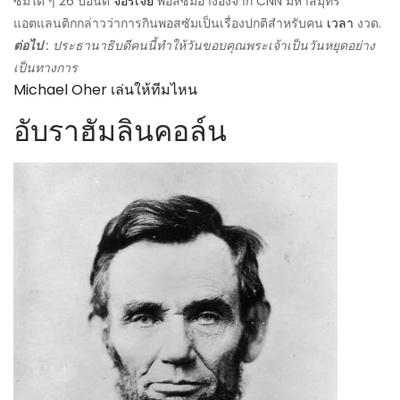
ซัมใด ๆ 26 ปอนด์
จอร์เจีย
พอสซัมอ้างอิงจาก CNN มหาสมุทร
แอตแลนติกกล่าวว่าการกินพอสซัมเป็นเรื่องปกติสำหรับคน
เวลา
งวด.
ต่อไป
: ประธานาธิบดีคนนี้ทำให้วันขอบคุณพระเจ้าเป็นวันหยุดอย่าง
เป็นทางการ
Michael Oher เล่นให้ทีมไหน
อับราฮัมลินคอล์น