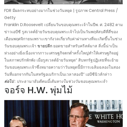
FDR มีผลกระทบอย่างมากในช่วงวันหยุด | รูปภาพ Central Press /
Getty
Franklin D.Roosevelt เปลี่ยนวันขอบคุณพระเจ้าในปีพ. ศ. 2482 ตาม
ข่าวเอบีซี รูสเวลต์ย้ายวันขอบคุณพระเจ้าไปเป็นวันพฤหัสบดีที่สี่ของ
เดือนพฤศจิกายนเพราะเขากังวลเกี่ยวกับค่าผ่านทางที่จะเกิดขึ้นในช่วง
วันขอบคุณพระเจ้า
ขายปลีก
ยอดขายสำหรับคริสต์มาส สิ่งนี้น่าเป็น
ห่วงอย่างยิ่งเนื่องจากภาวะเศรษฐกิจตกต่ำครั้งใหญ่ทำให้เศรษฐกิจอยู่
ในสภาพปรักหักพัง เมื่อรูสเวลต์ย้ายวันหยุด“ สิบหกรัฐปฏิเสธที่จะย้าย
วันขอบคุณพระเจ้าซึ่งหมายความว่าวันหยุดนี้มีการเฉลิมฉลองในสอง
วันที่แยกจากกันในสหรัฐอเมริกาเป็นเวลาสองปี” เอบีซีนิวส์กล่าว
ต่อไป
: ประธานาธิบดีคนนี้เดินทางในช่วงวันขอบคุณพระเจ้า
จอร์จ H.W. พุ่มไม้