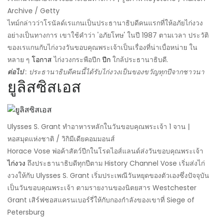
Archive / Getty
ไทม์กล่าวว่าโรนัลด์เรแกนเป็นประธานาธิบดีคนแรกที่ให้อภัยไก่งวง
อย่างเป็นทางการ เขาใช้คำว่า 'อภัยโทษ' ในปี 1987 ตามเวลา ประวัติ
ของเรแกนกับไก่งวงวันขอบคุณพระเจ้าเป็นเรื่องที่น่าเบื่อหน่าย ใน
หลาย ๆ
โอกาส
ไก่งวงกระพือปีก
ปีก
ใกล้ประธานาธิบดี.
ต่อไป
: ประธานาธิบดีคนนี้ได้รับไก่งวงเป็นของขวัญทุกปีจากชาวนา
ยูลิสซิสเอส
Ulysses S. Grant ทำอาหารหลักในวันขอบคุณพระเจ้า 1 จาน |
หอสมุดแห่งชาติ / วิกิมีเดียคอมมอนส์
Horace Vose พ่อค้าสัตว์ปีกในโรดไอส์แลนด์ส่งวันขอบคุณพระเจ้า
ไก่งวง
ถึงประธานาธิบดีทุกปีตาม History Channel Vose เริ่มส่งไก่
งวงให้กับ Ulysses S. Grant เริ่มประเพณีวันหยุดของตัวเองซึ่งปัจจุบัน
เป็นวันขอบคุณพระเจ้า ตามรายงานของนิตยสาร Westchester
Grant เสิร์ฟซอสแครนเบอร์รี่ให้กับกองกำลังของเขาที่ Siege of
Petersburg