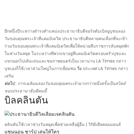
อีกหนึ่งปีระหว่างดำรงตำแหน่งประธานาธิบดีจอร์จดับเบิลยูบุชฉลอง
วันขอบคุณพระเจ้าที่แคมป์เดวิด ประธานาธิบดีหลายคนเลือกที่จะเข้า
ร่วมวันขอบคุณพระเจ้าที่แคมป์เดวิดเพื่อให้หน่วยสืบราชการลับหยุดพัก
ในช่วงวันหยุด ในระหว่างที่พวกเขาอยู่ที่แคมป์เดวิดครอบครัวบุชและ
แขกออกไปเดินเล่นและชมภาพยนตร์เป็นเวลานาน LA Times กล่าว
บุชเองก็ใช้เวลาส่วนใหญ่ในการเยี่ยมชม
วิ่ง
ประเทศ LA Times กล่าว
เสริม
ต่อไป
: การเฉลิมฉลองวันขอบคุณพระเจ้ามากกว่าหนึ่งครั้งเป็นสไตล์
ของประธานาธิบดีคนนี้
บิลคลินตัน
คลินตันใช้เวลาช่วงวันหยุดเพื่อช่วยเหลือผู้อื่น | วิกิมีเดียคอมมอนส์
แชนนอน ชาร์ป เล่นให้ใคร