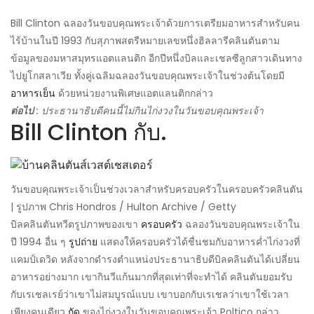
Bill Clinton ฉลองวันขอบคุณพระเจ้าด้วยการเตรียมอาหารสำหรับคน
ไร้บ้านในปี 1993 กับสุภาพสตรีหมายเลขหนึ่งฮิลลารีคลินตันตาม
ข้อมูลของมหาสมุทรแอตแลนติก อีกปีหนึ่งบิลและเชลซีลูกสาวเดินทาง
ไปยูโกสลาเวีย ทั้งคู่เฉลิมฉลองวันขอบคุณพระเจ้าในช่วงต้นโดยมี
อาหารเย็น
ด้วยหน่วยงานพิเศษแอตแลนติกกล่าว
ต่อไป
: ประธานาธิบดีคนนี้ไม่กินไก่งวงในวันขอบคุณพระเจ้า
Bill Clinton กับ.
วันขอบคุณพระเจ้าเป็นช่วงเวลาสำหรับครอบครัวในครอบครัวคลินตัน
| รูปภาพ Chris Hondros / Hulton Archive / Getty
บิลคลินตันทวีตรูปภาพของเขา
ครอบครัว
ฉลองวันขอบคุณพระเจ้าใน
ปี 1994 อื่น ๆ
รูปถ่าย
แสดงให้ครอบครัวได้ชื่นชมกับอาหารค่ำไก่งวงที่
แคมป์เดวิด หลังจากดำรงตำแหน่งประธานาธิบดีบิลคลินตันได้เปลี่ยน
อาหารอย่างมาก เขากินวีแก้นมากที่สุดเท่าที่จะทำได้ คลินตันยอมรับ
กับเรเชลเรย์ว่าเขาไม่สมบูรณ์แบบ เขาบอกกับเรเชลว่าเขาใช้เวลา
เพียงคนเดียว
กัด
ของไก่งวงในวันขอบคุณพระเจ้า Poltico กล่าว