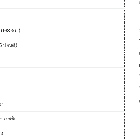
ว (168 ซม.)
5 ปอนด์)
er
 เรซซิ่ง
53