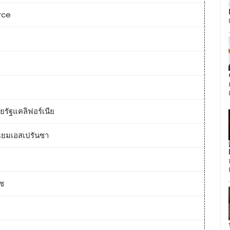
rce
ยรัฐแคลิฟอร์เนีย
ัธยมเอสเปรันซา
์ซ