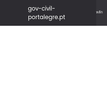
gov-civil-
หลัก
portalegre.pt