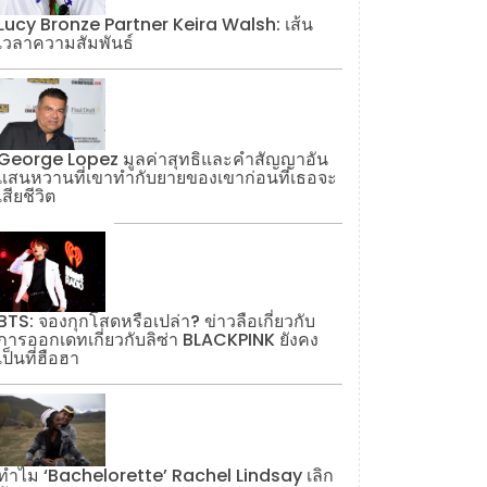
Lucy Bronze Partner Keira Walsh: เส้น
เวลาความสัมพันธ์
George Lopez มูลค่าสุทธิและคำสัญญาอัน
แสนหวานที่เขาทำกับยายของเขาก่อนที่เธอจะ
เสียชีวิต
BTS: จองกุกโสดหรือเปล่า? ข่าวลือเกี่ยวกับ
การออกเดทเกี่ยวกับลิซ่า BLACKPINK ยังคง
เป็นที่ฮือฮา
ทำไม ‘Bachelorette’ Rachel Lindsay เลิก