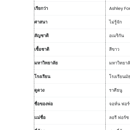
เรียกว่า
Ashley Fo
ศาสนา
ไม่รู้จัก
สัญชาติ
อเมริกัน
เชื้อชาติ
สีขาว
มหาวิทยาลัย
มหาวิทยาลั
โรงเรียน
โรงเรียนม
ดูดวง
ราศีธนู
ชื่อของพ่อ
จอห์น ฟอร
แม่ชื่อ
ลอรี ฟอร์ซ