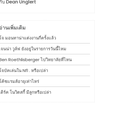
กับ Dean Unglert
อ่านเพิ่มเติม
โจ มอนทาน่าแต่งงานกี่ครั้งแล้ว
เจนน่า วูล์ฟ ยังอยู่ในรายการวันนี้ไหม
Ben Roethlisberger ไปวิทยาลัยที่ไหน
โจบัคเล่นใน Nfl . หรือเปล่า
โค้ชแรมส์อายุเท่าไหร่
เดิร์ค โนวิตสกี้ มีลูกหรือเปล่า