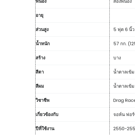
พี่น้อง
สองพี่น้อง
อายุ
ส่วนสูง
5 ฟุต 6 นิ้
น้ำหนัก
57 กก. (12
สร้าง
บาง
สีตา
น้ำตาลเข้ม
สีผม
น้ำตาลเข้ม
วิชาชีพ
Drag Rac
เกี่ยวข้องกับ
จอห์น ฟอร์ซ
ปีที่ใช้งาน
2550-25