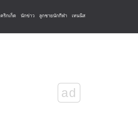
คริกเก็ต
นักข่าว
ลูกชายนักกีฬา
เทนนิส
ad