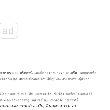
ad
rtney
และ
บริตตานี
และพี่สาวต่างมารดา
อาเดรีย
. นอกจากชื่อ
ียวกัน ฮูดเป็นพลเมืองอเมริกันที่มีภูมิหลังทางชาติพันธุ์สีขาว
นมัธยมเอสเปรันซา
. ที่นั่นเธอเคยเป็นเชียร์ลีดเดอร์เหมือนกับคอร์
ยนที่
มหาวิทยาลัยรัฐแคลิฟอร์เนีย ฟุลเลอร์ตัน (CSUF)
าสนา, แต่งงานแล้ว, เมีย, อินสตาแกรม >>