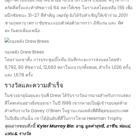
ฤดูกาลเรียนของวิทยาลัย ตัวอย่างเช่น on
ESPN Classic
ดรูว์ทำการ
สกัดสี่ครั้งและทำทัชดาวน์ 64 หลาให้เซธ โมราเลสโดยเหลือ 1:55 เพื่อ
ผนึกชัยชนะ 31–27 ที่สำคัญ
เพอร์ดู
ยังได้รับคำเชิญให้เข้าร่วม
2001
ชามกุหลาบ
เพราะชัยชนะแบบตัวต่อตัวมากกว่า
มิชิแกน
และ
ทิศ
ตะวันตกเฉียงเหนือ
.
กองหลัง Drew Brees
โดยรวมเขาตั้ง
การประชุมบิ๊กเท็น
บันทึกระยะการส่งบอลโดยทำ
11,792, 90 ทัชดาวน์, 12,693 หลาในแนวรุกทั้งหมด, สำเร็จ 1,026 ครั้ง,
และ 1,678 ครั้ง
รางวัลและความสำเร็จ
ในช่วงอายุน้อยและรุ่นพี่ Drew ได้รับรางวัลมากมายสำหรับการแสดง
ที่โดดเด่นอย่างยิ่งของเขา ในปี 1999 เขากลายเป็นผู้เข้ารอบสุดท้าย
สำหรับรางวัล Davey O'Brien ในฐานะกองหลังที่ดีที่สุดของประเทศ
ในปีเดียวกันนั้น เขาได้อันดับที่สี่ในการโหวต Heisman Trophy
คุณอาจชอบสิ่งนี้:
Kyler Murray Bio: อายุ, มูลค่าสุทธิ, อาชีพ, พ่อแม่,
แฟน & รางวัล