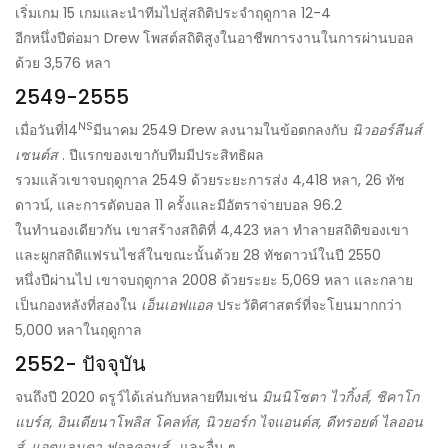
เริ่มเกม 15 เกมและนำทีมไปสู่สถิติประจำฤดูกาล 12-4
อีกหนึ่งปีต่อมา Drew โพสต์สถิติสูงในอาชีพการงานในการผ่านบอล
ด้วย 3,576 หลา
2549-2555
NS
เมื่อวันที่14
มีนาคม 2549 Drew ลงนามในข้อตกลงกับ
นิวออร์ลีนส์
เซนต์ส
. ปีแรกของเขากับทีมมีประสิทธิผล
รวมแล้วเขาจบฤดูกาล 2549 ด้วยระยะการส่ง 4,418 หลา, 26 ทัช
ดาวน์, และการตัดบอล 11 ครั้งและมีอัตราจ่ายบอล 96.2
ในทำนองเดียวกัน เขาสร้างสถิติที่ 4,423 หลา ทำลายสถิติของเขา
และผูกสถิติแฟรนไชส์ในขณะนั้นด้วย 28 ทัชดาวน์ในปี 2550
หนึ่งปีผ่านไป เขาจบฤดูกาล 2008 ด้วยระยะ 5,069 หลา และกลาย
เป็นกองหลังที่สองใน
เอ็นเอฟแอล
ประวัติศาสตร์ที่จะโยนมากกว่า
5,000 หลาในฤดูกาล
2552- ปัจจุบัน
จนถึงปี 2020 ดรูว์ได้เล่นกับหลายทีมเช่น
มินนิโซตา ไวกิ้งส์, ชิคาโก
แบร์ส, อินเดียนาโพลิส โคลท์ส, นิวยอร์ก ไจแอนต์ส, ดีทรอยต์ ไลออน
ส์, แอตแลนตา ฟอลคอนส์
, และอื่น ๆ.