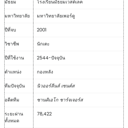
มัธยม
โรงเรียนมัธยมเวสต์เลค
มหาวิทยาลัย
มหาวิทยาลัยเพอร์ดู
ปีที่จบ
2001
วิชาชีพ
นักเตะ
ปีที่ใช้งาน
2544-ปัจจุบัน
ตำแหน่ง
กองหลัง
ทีมปัจจุบัน
นิวออร์ลีนส์ เซนต์ส
อดีตทีม
ซานดิเอโก ชาร์จเจอร์ส
ระยะผ่าน
78,422
ทั้งหมด