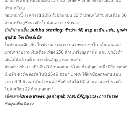
ดอลลาร์จากฐานเงินเดือน และในปี 2018 – 2019 เขาทำเงินได้ 40
ล้านเหรียญ
ก่อนหน้านี้ ระหว่างปี 2016 ถึงมิถุนายน 2017 Drew ได้รับเงินเดือน 50
ล้านเหรียญซึ่งรวมถึงโบนัสและการรับรอง
นักกีฬาคนอื่น:
Bubba Starling: ชีวประวัติ, อายุ, อาชีพ, แฟน, มูลค่า
สุทธิ & โซเชียลมีเดีย
ในทำนองเดียวกัน ในช่วงสองทศวรรษแรกของเขาใน
เอ็นเอฟแอล
,
Drew รวบรวมเงินเดือนเพียง 250 ล้านเหรียญเท่านั้น และเขายังทำ
เงินได้นับล้านด้วยการเซ็นสัญญาหลายฉบับ
ตัวอย่างเช่น เขาดึงเงิน 8 ล้านดอลลาร์โดยเซ็นสัญญาหนึ่งปีกับ
เซนต์
ดิเอโก ชาร์จเจอร์ส
ในปี 2549 ต่อมา Drew ได้ทำข้อตกลงกับ .เป็น
เวลา 6 ปี
นิวออร์ลีนส์ เซนต์ส
ซึ่งทำเงินได้ 60 ล้านดอลลาร์ รวมถึง
โบนัสเกือบ 22 ล้านดอลลาร์
เช็คเอาท์
Drew Brees มูลค่าสุทธิ: รถยนต์สัญญาและการรับรอง
ข้อมูลเพิ่มเติม >>