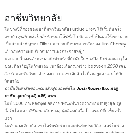
อาชีพวิทยาลัย
ในช่วงปีที่สองของเขาที่มหาวิทยาลัย Purdue Drew ได้เริ่มต้นครั้ง
แรกกับ
ผู้ผลิตหม้อไอน้ำ
หัวหน้าโค้ชชื่อโจ ทิลเลอร์ เป็นผลให้เขากลาย
เป็นส่วนสำคัญของ Tiller และบาสเก็ตบอลนอกรีตของ Jim Chaney
เกี่ยวกับความผิดเกี่ยวกับการแพร่กระจายหญ้า
นอกจากนี้กองหลังฟุตบอลยังทำหน้าที่กัปตันในช่วงปีจูเนียร์และอาวุโส
ขณะที่ดรูว์อยู่ในวิทยาลัย เขาต้องเลือกระหว่าง between
2000 NFL
Draft
และทีมวิทยาลัยของเขา แต่เขาตัดสินใจที่จะอยู่และเล่นให้กับ
วิทยาลัย
อาชีพวิทยาลัยของกองหลังฟุตบอลต่อไป:
Josh Rosen Bio: อายุ,
อาชีพ, มูลค่าสุทธิ, สถิติ, แฟน
ในปี 2000 กองหลังฟุตบอลทำชัยชนะที่น่าจดจำกับอันดับสูงสุด
รัฐ
โอไฮโอ
และ
มิชิแกน
เส้นทางสู่
ผู้ผลิตหม้อไอน้ำ
'แชมป์บิ๊กเท็นครั้ง
แรก
ในทำนองเดียวกัน เขาได้รับชัยชนะและบันทึกประวัติศาสตร์ในช่วง