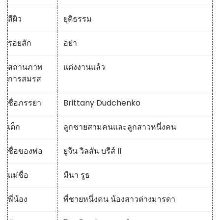
สีผิว
ยุติธรรม
รอยสัก
อย่า
สถานภาพ
แต่งงานแล้ว
การสมรส
ชื่อภรรยา
Brittany Dudchenko
เด็ก
ลูกชายสามคนและลูกสาวหนึ่งคน
ชื่อของพ่อ
ยูจีน วิลสัน บรีส์ II
แม่ชื่อ
มีนา รูธ
พี่น้อง
พี่ชายหนึ่งคน น้องสาวต่างมารดา