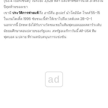
(63.4 เปอร์เซ็นต์) ในระยะ 3,528 หลา และทำทัชดาวน์ได้ 31 ครั้งใน
ปีสุดท้ายของเขา
เขามี
ประวัติการพ่ายแพ้
ถึง
อาบีลีน คูเปอร์ นำโดมินิค โรดส์
55–15
ในเกมไตเติ้ล 1996 ชัยชนะนี้ทำให้เขาไปถึงเวสต์เลค 28–0–1
นอกจากนี้ Drew ยังได้รับรางวัลชมเชยในทีมฟุตบอลออลสตาร์ระดับ
มัธยมศึกษาตอนปลายของรัฐและ
สหรัฐอเมริกาวันนี้
All-USA
ทีม
ฟุตบอล ม.ปลาย ที่ร่วมสนับสนุนการแข่งขัน
ad