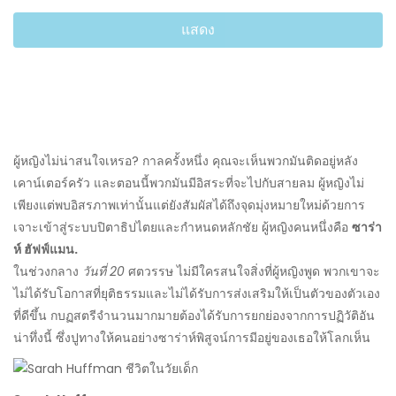
แสดง
ผู้หญิงไม่น่าสนใจเหรอ? กาลครั้งหนึ่ง คุณจะเห็นพวกมันติดอยู่หลัง
เคาน์เตอร์ครัว และตอนนี้พวกมันมีอิสระที่จะไปกับสายลม ผู้หญิงไม่
เพียงแต่พบอิสรภาพเท่านั้นแต่ยังสัมผัสได้ถึงจุดมุ่งหมายใหม่ด้วยการ
เจาะเข้าสู่ระบบปิตาธิปไตยและกำหนดหลักชัย ผู้หญิงคนหนึ่งคือ
ซาร่า
ห์ ฮัฟฟ์แมน.
ในช่วงกลาง
วันที่ 20
ศตวรรษ ไม่มีใครสนใจสิ่งที่ผู้หญิงพูด พวกเขาจะ
ไม่ได้รับโอกาสที่ยุติธรรมและไม่ได้รับการส่งเสริมให้เป็นตัวของตัวเอง
ที่ดีขึ้น กบฏสตรีจำนวนมากมายต้องได้รับการยกย่องจากการปฏิวัติอัน
น่าทึ่งนี้ ซึ่งปูทางให้คนอย่างซาร่าห์พิสูจน์การมีอยู่ของเธอให้โลกเห็น