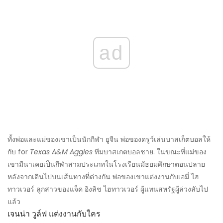
ad
ทั้งพ่อและแม่ของเขาเป็นนักกีฬา ยูจีน พ่อของดรูว์เล่นบาสเก็ตบอลให้
กับ for
Texas A&M Aggies
ทีมบาสเกตบอลชาย. ในขณะที่แม่ของ
เขามีนาเคยเป็นกีฬาสามประเภทในโรงเรียนมัธยมศึกษาตอนปลาย
หลังจากเดินไปบนเส้นทางที่ต่างกัน พ่อของเขาแต่งงานกับเอมี่ ไฮ
ทาวเวอร์ ลูกสาวของแจ็ค อิงลิช ไฮทาวเวอร์ ผู้แทนสหรัฐผู้ล่วงลับไป
แล้ว
เจนน่า วูล์ฟ แต่งงานกับใคร