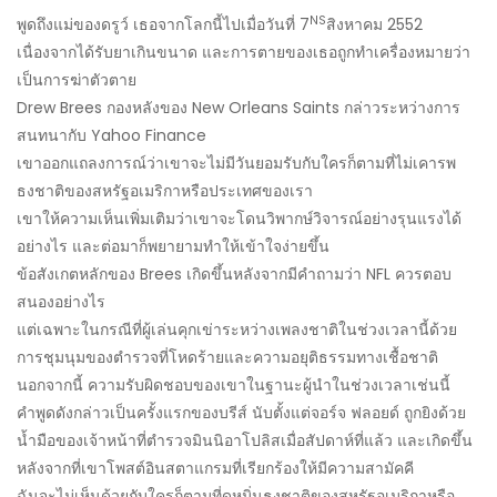
NS
พูดถึงแม่ของดรูว์ เธอจากโลกนี้ไปเมื่อวันที่ 7
สิงหาคม 2552
เนื่องจากได้รับยาเกินขนาด และการตายของเธอถูกทำเครื่องหมายว่า
เป็นการฆ่าตัวตาย
Drew Brees กองหลังของ New Orleans Saints กล่าวระหว่างการ
สนทนากับ Yahoo Finance
เขาออกแถลงการณ์ว่าเขาจะไม่มีวันยอมรับกับใครก็ตามที่ไม่เคารพ
ธงชาติของสหรัฐอเมริกาหรือประเทศของเรา
เขาให้ความเห็นเพิ่มเติมว่าเขาจะโดนวิพากษ์วิจารณ์อย่างรุนแรงได้
อย่างไร และต่อมาก็พยายามทำให้เข้าใจง่ายขึ้น
ข้อสังเกตหลักของ Brees เกิดขึ้นหลังจากมีคำถามว่า NFL ควรตอบ
สนองอย่างไร
แต่เฉพาะในกรณีที่ผู้เล่นคุกเข่าระหว่างเพลงชาติในช่วงเวลานี้ด้วย
การชุมนุมของตำรวจที่โหดร้ายและความอยุติธรรมทางเชื้อชาติ
นอกจากนี้ ความรับผิดชอบของเขาในฐานะผู้นำในช่วงเวลาเช่นนี้
คำพูดดังกล่าวเป็นครั้งแรกของบรีส์ นับตั้งแต่จอร์จ ฟลอยด์ ถูกยิงด้วย
น้ำมือของเจ้าหน้าที่ตำรวจมินนิอาโปลิสเมื่อสัปดาห์ที่แล้ว และเกิดขึ้น
หลังจากที่เขาโพสต์อินสตาแกรมที่เรียกร้องให้มีความสามัคคี
ฉันจะไม่เห็นด้วยกับใครก็ตามที่ดูหมิ่นธงชาติของสหรัฐอเมริกาหรือ