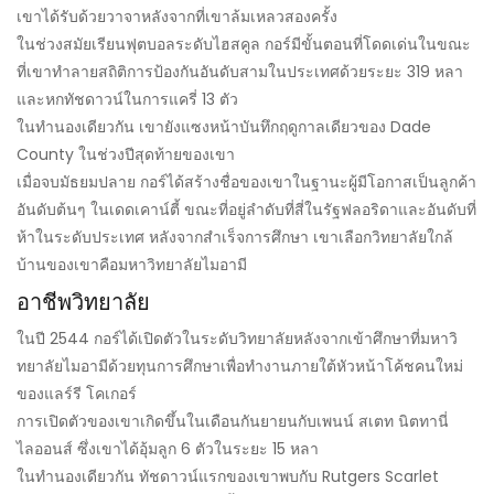
เขาได้รับด้วยวาจาหลังจากที่เขาล้มเหลวสองครั้ง
ในช่วงสมัยเรียนฟุตบอลระดับไฮสคูล กอร์มีขั้นตอนที่โดดเด่นในขณะ
ที่เขาทำลายสถิติการป้องกันอันดับสามในประเทศด้วยระยะ 319 หลา
และหกทัชดาวน์ในการแครี่ 13 ตัว
ในทำนองเดียวกัน เขายังแซงหน้าบันทึกฤดูกาลเดียวของ Dade
County ในช่วงปีสุดท้ายของเขา
เมื่อจบมัธยมปลาย กอร์ได้สร้างชื่อของเขาในฐานะผู้มีโอกาสเป็นลูกค้า
อันดับต้นๆ ในเดดเคาน์ตี้ ขณะที่อยู่ลำดับที่สี่ในรัฐฟลอริดาและอันดับที่
ห้าในระดับประเทศ หลังจากสำเร็จการศึกษา เขาเลือกวิทยาลัยใกล้
บ้านของเขาคือมหาวิทยาลัยไมอามี
อาชีพวิทยาลัย
ในปี 2544 กอร์ได้เปิดตัวในระดับวิทยาลัยหลังจากเข้าศึกษาที่มหาวิ
ทยาลัยไมอามีด้วยทุนการศึกษาเพื่อทำงานภายใต้หัวหน้าโค้ชคนใหม่
ของแลร์รี โคเกอร์
การเปิดตัวของเขาเกิดขึ้นในเดือนกันยายนกับเพนน์ สเตท นิตทานี่
ไลออนส์ ซึ่งเขาได้อุ้มลูก 6 ตัวในระยะ 15 หลา
ในทำนองเดียวกัน ทัชดาวน์แรกของเขาพบกับ Rutgers Scarlet