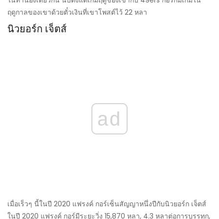
ในทำนองเดียวกัน นับตั้งแต่เกมฤดูของเขากับ 49ers กอร์ก็มีเกมใน
ฤดูกาลของเขาด้วยตั๋วเงินที่เขาโพสต์ไว้ 22 หลา
นิวยอร์ก เจ็ตส์
ad
เมื่อเร็วๆ นี้ในปี 2020 แฟรงค์ กอร์เซ็นสัญญาหนึ่งปีกับนิวยอร์ก เจ็ตส์
ในปี 2020 แฟรงค์ กอร์มีระยะวิ่ง 15,870 หลา, 4.3 หลาต่อการบรรทุก,