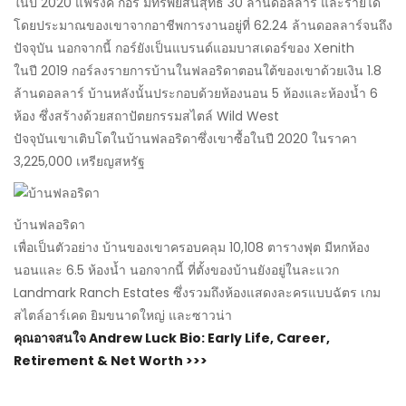
ในปี 2020 แฟรงค์ กอร์ มีทรัพย์สินสุทธิ 30 ล้านดอลลาร์ และรายได้
โดยประมาณของเขาจากอาชีพการงานอยู่ที่ 62.24 ล้านดอลลาร์จนถึง
ปัจจุบัน นอกจากนี้ กอร์ยังเป็นแบรนด์แอมบาสเดอร์ของ Xenith
ในปี 2019 กอร์ลงรายการบ้านในฟลอริดาตอนใต้ของเขาด้วยเงิน 1.8
ล้านดอลลาร์ บ้านหลังนั้นประกอบด้วยห้องนอน 5 ห้องและห้องน้ำ 6
ห้อง ซึ่งสร้างด้วยสถาปัตยกรรมสไตล์ Wild West
ปัจจุบันเขาเติบโตในบ้านฟลอริดาซึ่งเขาซื้อในปี 2020 ในราคา
3,225,000 เหรียญสหรัฐ
บ้านฟลอริดา
เพื่อเป็นตัวอย่าง บ้านของเขาครอบคลุม 10,108 ตารางฟุต มีหกห้อง
นอนและ 6.5 ห้องน้ำ นอกจากนี้ ที่ตั้งของบ้านยังอยู่ในละแวก
Landmark Ranch Estates ซึ่งรวมถึงห้องแสดงละครแบบฉัตร เกม
สไตล์อาร์เคด ยิมขนาดใหญ่ และซาวน่า
คุณอาจสนใจ Andrew Luck Bio: Early Life, Career,
Retirement & Net Worth >>>