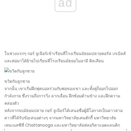
ad
ในช่วงแรกๆ กอร์ จูเนียร์เข้าเรียนที่โรงเรียนมัธยมปลายคอรัล เกเบิลส์
และต่อมาได้ย้ายไปเรียนที่โรงเรียนมัธยมไมอามี คิลเลียน
ขวิดกับลูกชาย
จากนั้น เขาเริ่มฝึกฟุตบอลร่วมกับพ่อของเขา และทั้งคู่ก็ออกไปออก
กำลังกาย ซึ่งรวมถึงการวิ่ง ลากเลื่อน ฝึกซ้อมด้านข้าง และฝึกความ
คล่องตัว
หลังจากจบมัธยมปลาย กอร์ จูเนียร์ได้เสนอชื่อผู้มีโอกาสเป็นดาวสาม
ดาวที่ได้รับข้อเสนอต่างๆ จากมหาวิทยาลัยเคนตักกี้ มหาวิทยาลัย
เทนเนสซีที่ Chattanooga และมหาวิทยาลัยฟลอริดาแอตแลนติก