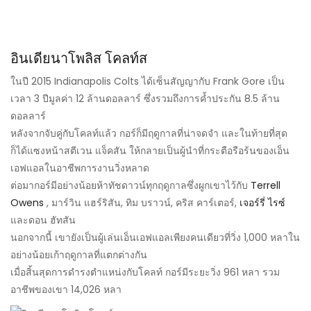
อินเดียนาโพลิส โคลท์ส
ในปี 2015 Indianapolis Colts ได้เซ็นสัญญากับ Frank Gore เป็น
เวลา 3 ปีมูลค่า 12 ล้านดอลลาร์ ซึ่งรวมถึงการค้ำประกัน 8.5 ล้าน
ดอลลาร์
หลังจากจับคู่กับโคลท์แล้ว กอร์ก็มีฤดูกาลที่น่าจดจำ และในท้ายที่สุด
ก็ได้แซงหน้าสตีเวน แจ็คสัน ให้กลายเป็นผู้นำที่กระตือรือร้นของเอ็น
เอฟแอลในอาชีพการงานวิ่งหลาด
ต่อมากอร์มีอย่างน้อยห้าทัชดาวน์ทุกฤดูกาลซึ่งผูกเขาไว้กับ
Terrell
Owens
, มาร์วิน แฮร์ริสัน, ทิม บราวน์, คริส คาร์เตอร์,
เจอร์รี่ ไรซ์
และดอน ฮัทสัน
นอกจากนี้ เขายังเป็นผู้เล่นเอ็นเอฟแอลเพียงคนเดียวที่วิ่ง 1,000 หลาใน
อย่างน้อยเก้าฤดูกาลที่แตกต่างกัน
เมื่อสิ้นสุดการดำรงตำแหน่งกับโคลท์ กอร์มีระยะวิ่ง 961 หลา รวม
อาชีพของเขา 14,026 หลา