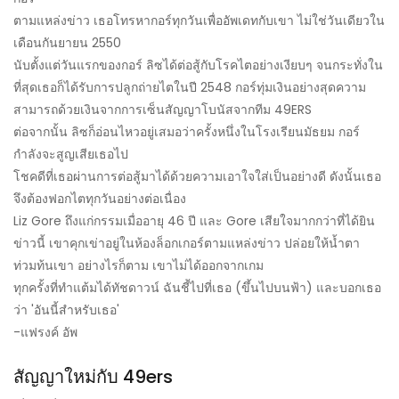
ตามแหล่งข่าว เธอโทรหากอร์ทุกวันเพื่ออัพเดทกับเขา ไม่ใช่วันเดียวใน
เดือนกันยายน 2550
นับตั้งแต่วันแรกของกอร์ ลิซได้ต่อสู้กับโรคไตอย่างเงียบๆ จนกระทั่งใน
ที่สุดเธอก็ได้รับการปลูกถ่ายไตในปี 2548 กอร์ทุ่มเงินอย่างสุดความ
สามารถด้วยเงินจากการเซ็นสัญญาโบนัสจากทีม 49ERS
ต่อจากนั้น ลิซก็อ่อนไหวอยู่เสมอว่าครั้งหนึ่งในโรงเรียนมัธยม กอร์
กำลังจะสูญเสียเธอไป
โชคดีที่เธอผ่านการต่อสู้มาได้ด้วยความเอาใจใส่เป็นอย่างดี ดังนั้นเธอ
จึงต้องฟอกไตทุกวันอย่างต่อเนื่อง
Liz Gore ถึงแก่กรรมเมื่ออายุ 46 ปี และ Gore เสียใจมากกว่าที่ได้ยิน
ข่าวนี้ เขาคุกเข่าอยู่ในห้องล็อกเกอร์ตามแหล่งข่าว ปล่อยให้น้ำตา
ท่วมท้นเขา อย่างไรก็ตาม เขาไม่ได้ออกจากเกม
ทุกครั้งที่ทำแต้มได้ทัชดาวน์ ฉันชี้ไปที่เธอ (ขึ้นไปบนฟ้า) และบอกเธอ
ว่า 'อันนี้สำหรับเธอ'
-แฟรงค์ อัพ
สัญญาใหม่กับ 49ers