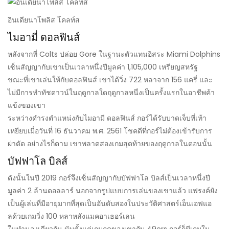
อินเดียนาโพลิส โคลท์ส
ไมอามี่ ดอลฟินส์
หลังจากที่ Colts ปล่อย Gore ในฐานะตัวแทนอิสระ Miami Dolphins
เซ็นสัญญากับเขาเป็นเวลาหนึ่งปีมูลค่า 1,105,000 เหรียญสหรัฐ
ขณะที่เขาเล่นให้กับดอลฟินส์ เขาได้วิ่ง 722 หลาจาก 156 แครี่ และ
ไม่มีการทำทัชดาวน์ในฤดูกาลใดฤดูกาลหนึ่งเป็นครั้งแรกในอาชีพค้า
แข้งของเขา
ระหว่างดำรงตำแหน่งกับไมอามี ดอลฟินส์ กอร์ได้รับบาดเจ็บที่เท้า
เหยียบเมื่อวันที่ 16 ธันวาคม พ.ศ. 2561 โชคดีที่กอร์ไม่ต้องเข้ารับการ
ผ่าตัด อย่างไรก็ตาม เขาพลาดสองเกมสุดท้ายของฤดูกาลในตอนนั้น
บัฟฟาโล บิลส์
ดังนั้นในปี 2019 กอร์จึงเซ็นสัญญากับบัฟฟาโล บิลส์เป็นเวลาหนึ่งปี
มูลค่า 2 ล้านดอลลาร์ นอกจากรูปแบบการเล่นของเขาแล้ว แฟรงค์ยัง
เป็นผู้เล่นที่มีอายุมากที่สุดเป็นอันดับสองในประวัติศาสตร์เอ็นเอฟแอ
ลด้วยเกมวิ่ง 100 หลาหลังแมคอาเธอร์เลน