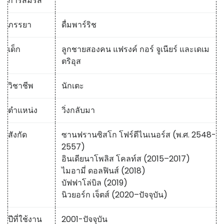
การสมรส
ภรรยา
ดื่มพาร์ริช
เด็ก
ลูกชายสองคน แฟรงค์ กอร์ จูเนียร์ และเดเม
ตริอุส
วิชาชีพ
นักเตะ
ตำแหน่ง
วิ่งกลับมา
สังกัด
ซานฟรานซิสโก โฟร์ตีไนเนอร์ส (พ.ศ. 2548-
2557)
อินเดียนาโพลิส โคลท์ส (2015–2017)
ไมอามี่ ดอลฟินส์ (2018)
บัฟฟาโล่บิล (2019)
นิวยอร์ก เจ็ตส์ (2020–ปัจจุบัน)
ปีที่ใช้งาน
2001-ปัจจุบัน