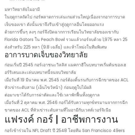
มหาวิทยาลัยไมอามี
ในฤดูกาลถัดไป กอร์พลาดการเล่นเกมส่วนใหญ่เนื่องจากอาการบาด
เจ็บของเขา ดังนั้นเขาจึงรีบเข้าสู่ฤดูกาลอื่นโดยออกแรง
ด้วยการขึ้นๆ ลงๆ กอร์จึงปิดฉากการเรียนในวิทยาลัยของเขากับ
Florida Gators ใน Peach Bowl รวมแล้วกอร์จบด้วย 1,975 หลา 25
ส่งสำหรับ 225 หลา (9.8 เฉลี่ย) และห้าโหม่งในทีมพิเศษ
อาการบาดเจ็บของวิทยาลัย
ก่อนเริ่มปี 2545 กอร์เอาชนะวิลลิส แมคกาฮีในบทบาทเริ่มต้นของเฮ
อร์ริเคนและเล่นบทบาทนี้จนจบวิทยาลัย
เมื่อวันที่ 19 มีนาคม พ.ศ. 2545 กอร์ต้องดิ้นรนกับการฉีกขาดของ ACL
หัวเข่าระดับสาม (เอ็นไขว้หน้า) ก่อนฤดูใบไม้ผลิ
ต่อมาเขาได้รับการผ่าตัดและใช้เวลาพักฟื้นทั้งฤดูกาล
เมื่อวันที่ 2 ตุลาคม พ.ศ. 2546 กอร์ได้รับความทุกข์ทรมานจากการฉีก
ขาดของ ACL ที่หัวเข่าระดับสามที่ไมอามีกับเวสต์เวอร์จิเนีย
แฟรงค์ กอร์ | อาชีพการงาน
กอร์เข้าร่วมใน NFL Draft ปี 2548 โดยทีม San Francisco 49ers