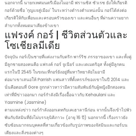
นอกจากนี้ นายกเทศมนตรีเมืองไมอามี ฟรานซิส ซัวเรซ ยังให้เกียรติ
กอร์ด้วยชื่อ 'กุญแจสู่เมือง' ในระหว่างดำรงตำแหน่งนั้น กอร์ได้ส่งต่อ
เกียรติให้กับเพื่อนและครอบครัวของเขา และคนอื่นๆ ที่ผ่านความยาก
ลำบากทั้งหมดมาเคียงข้างเขา
แฟรงค์ กอร์ | ชีวิตส่วนตัวและ
โซเชียลมีเดีย
ปัจจุบัน กอร์เป็นชายที่แต่งงานกับดริก พาร์ริช ภรรยาของเขา และทั้งคู่
มีลูกชายสองคนคือ แฟรงค์ กอร์ จูเนียร์ และเดเมตริอุส ทั้งคู่มีลูกคน
แรกในปี 2545 ในขณะที่กอร์ยังอยู่ที่มหาวิทยาลัยไมอามี
ต่อมาเขาเสนอให้ Parrish แฟนสาวที่ตั้งครรภ์ของเขาในปี 2014 และ
นั่นคือตอนที่ Gore ถูกกล่าวหาว่ามีความสัมพันธ์กับผู้หญิงอีกสองคน
เท่าที่มีข่าวออกมา กอร์กำลังมีเรื่องอื้อฉาวกับ Kehaulani และ
Yasmine (Jasmine)
ตามแหล่งข่าว กอร์กำลังออกเดทกับเคเฮาลานีก่อน จากนั้นจึงเข้าไปพัว
พันกับจัสมินที่ยังไม่บรรลุนิติภาวะ (อายุ 16 ปี) นอกจากนี้ เรื่องราวยัง
ซับซ้อนมากจนบุคคลที่สามเกี่ยวข้องกับรูปภาพของจัสมินและกอร์บน
เตียงและสิ่งของต่างๆ