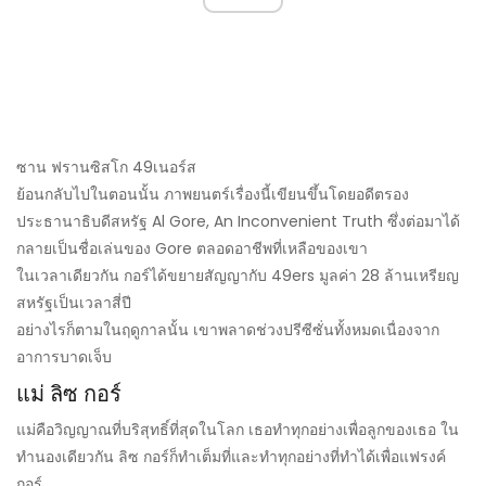
ซาน ฟรานซิสโก 49เนอร์ส
ย้อนกลับไปในตอนนั้น ภาพยนตร์เรื่องนี้เขียนขึ้นโดยอดีตรอง
ประธานาธิบดีสหรัฐ Al Gore, An Inconvenient Truth ซึ่งต่อมาได้
กลายเป็นชื่อเล่นของ Gore ตลอดอาชีพที่เหลือของเขา
ในเวลาเดียวกัน กอร์ได้ขยายสัญญากับ 49ers มูลค่า 28 ล้านเหรียญ
สหรัฐเป็นเวลาสี่ปี
อย่างไรก็ตามในฤดูกาลนั้น เขาพลาดช่วงปรีซีซั่นทั้งหมดเนื่องจาก
อาการบาดเจ็บ
แม่ ลิซ กอร์
แม่คือวิญญาณที่บริสุทธิ์ที่สุดในโลก เธอทำทุกอย่างเพื่อลูกของเธอ ใน
ทำนองเดียวกัน ลิซ กอร์ก็ทำเต็มที่และทำทุกอย่างที่ทำได้เพื่อแฟรงค์
กอร์