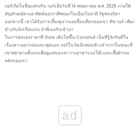
กอร์เกิดในชื่อแฟรงกิน กอร์เมื่อวันที่ 14 พฤษภาคม พ.ศ. 2526 ภายใต้
สัญลักษณ์ดวงอาทิตย์ของราศีพฤษภในเมืองไมอามี รัฐฟลอริดา
นอกจากนี้ เขาได้รับการเลี้ยงดูจากแม่เลี้ยงเดี่ยวของเขา ลิซ กอร์ เคียง
ข้างกับนักเรียนประจำที่เธอรับเข้ามา
ในการต่อรองราคาที่ Gore เติบโตขึ้น Coconut เป็นที่รู้จักกันดีใน
เรื่องความยากจนและฟุตบอล กอร์ในวัยเด็กค่อนข้างลำบากในขณะที่
เขาพยายามดิ้นรนเพื่อดูแม่ของเขาวางอาหารบนโต๊ะและเสื้อผ้าบน
หลังของเขา
ad