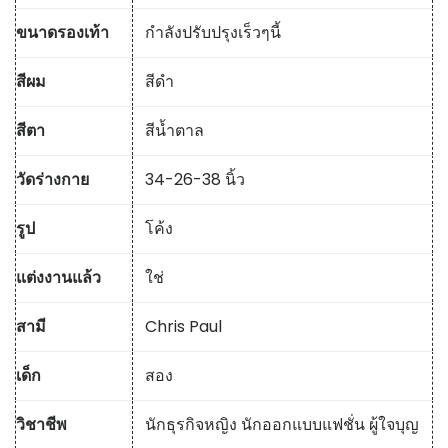
ขนาดรองเท้า
กำลังปรับปรุงเร็วๆนี้
สีผม
สีดำ
สีตา
สีน้ำตาล
วัดร่างกาย
34-26-38 นิ้ว
รูป
โค้ง
แต่งงานแล้ว
ใช่
สามี
Chris Paul
เด็ก
สอง
วิชาชีพ
นักธุรกิจหญิง นักออกแบบแฟชั่น ผู้ใจบุญ