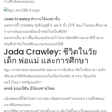
ร่างที่โค้งมนของเธอ
Jada Crawley ทำงานโค้งเหล่านั้น
นอกจากนี้ Crawley ยังยืนอยู่ที่
5 ฟุต 9 นิ้ว (175 ซม.)
ในขณะที่ขนาด
ร่างกายของเธอเหมือนน้ำหนักไม่เป็นที่รู้จัก
นอกจากนั้น ชาวพื้นเมืองนอร์ธแคโรไลนามีผมสีดำและตาสีน้ำตาล
เข้มที่เข้ากับโทนสีผิวมะกอกของเธอได้ดี
Jada Crawley: ชีวิตในวัย
เด็ก พ่อแม่ และการศึกษา
ชฎา ภรรยาคนสวยของคริส พอล ดาราเอ็นบีเอ เกิดในชื่อจาดา อเล็ก
เซีย ครอว์ลีย์กับพ่อแม่ของเธอในเมืองวินสตัน ซาเลน รัฐนอร์ท
แคโรไลนา สหรัฐอเมริกา
เคลย์ ธอมป์สัน มีน้องชายไหม
แม้แต่ตอนนี้ก็ยังไม่ทราบรายละเอียดครอบครัวของเธอ รวมทั้งพ่อแม่
และพี่น้องของเธอ
ครอว์ลีย์มาจากครอบครัวชนชั้นกลาง เติบโตขึ้นมาเป็นคนถ่อมตัวและ