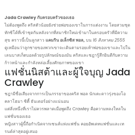
Jada Crawley กับครอบครัวของเธอ
ไม่ต้องพูดถึง คริสตัวน้อยยังช่วยพ่อของเขาในการแต่งงาน โดยสวมชุด
ทักซิโด้ที่เข้าชุดกันหลังจากที่สมาชิกใหม่เข้ามาในครอบครัวที่มีความ
สุข คราวนี้เป็นลูกสาว
แคมริน อเล็กซิส พอล,
บน
16 สิงหาคม 2555
ดูเหมือนว่าลูกชายของพวกเขาจะเดินตามรอยเท้าพ่อของเขาและไปใน
เลนบาสเก็ตบอลด้วยรูปลักษณ์ของมัน คริสและชฎารู้สึกยินดีกับความ
ก้าวหน้าและกำลังหล่อเลี้ยงศักยภาพของเขา
แฟชั่นนิสต้าและผู้ใจบุญ Jada
Crawley
ชฎามีชื่อเสียงจากการเป็นภรรยาของคริส พอล นักเตะดาวรุ่งของโอ
คลาโฮมา ซิตี้ ธันเดอร์อย่างแน่นอน
แต่สิ่งหนึ่งที่เราไม่ควรพลาดเมื่อพูดถึง Crawley คือความหลงใหลใน
แฟชั่นของเธอ
หญิงสาวผู้นี้ถือกำเนิดจากเซนส์แห่งแฟชั่น คอยอัพเดทแฟชั่นและเท
รนด์ล่าสุดอยู่เสมอ