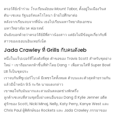
ครอว์ลีย์เข้าร่วม
โรงเรียนมัธยม Mount Tabor,
ตั้งอยู่ในเมืองวินส
ตัน-เซเลม รัฐนอร์ทแคโรไลนา ย้ายไปศึกษาต่อ
หลังจากเรียนจบจากที่นั่น เธอไปเรียนมหาวิทยาลัยเอกชน
มหาวิทยาลัยเวค ฟอเรสต์.
มันยังบอกด้วยว่าครอว์ลีย์มีพี่สาวน้องสาว แต่ยังไม่มีข้อมูลเกี่ยวกับพี่
สาวของเธอบนอินเทอร์เน็ต
Jada Crawley ที่ Grills กับคนดังeb
หนึ่งในแร็ปเปอร์ที่โด่งดังที่สุด คำขอของ Travis Scott สำหรับชุดย่าง
ใหม่ - เขาถือมรดกห้าชิ้นที่ทำโดย Dang - เพื่อสวมใส่ที่ Super Bowl
LIII ก็เป็นชุดประ
เราจบกันที่ซูเปอร์โบวล์ มีเพชรใสทั้งหมด ตัวบนและตัวสุดท้ายรวมกัน
แล้วมีน้ำหนัก 9.5 กะรัต นายแดงกล่าว
เขาพอใจกับมันมากและสวมมันตลอดช่วงพักครึ่ง
ลูกค้าเซเลบที่สวมชุดปิ้งย่างคนอื่นของ Dang มี Kylie Jenner อดีต
คู่รักของ Scott, Nicki Minaj, Nelly, Katy Perry, Kanye West และ
Chris Paul ผู้พิทักษ์ของ Rockets และ Jada Crawley ภรรยาของ