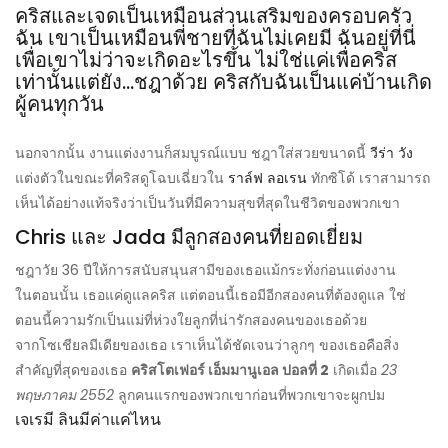
คริสและเจดเป็นเหมือนส่วนเสริมของครอบครัว
ฉัน เขาเป็นเหมือนพี่ชายที่ฉันไม่เคยมี ฉันอยู่ที่นี่
เพื่อเขาไม่ว่าจะเกิดอะไรขึ้น ไม่ใช่แค่เพื่อคริส
เท่านั้นแต่ยัง…ชฎาด้วย คริสกับฉันเป็นแค่บ้านเกิด
ผู้คนทุกวัน
นอกจากนั้น งานแต่งงานก็สมบูรณ์แบบ ชฎาใส่สวยขนาดนี้
วีร่า วัง
แต่งตัวในขณะที่คริสดูโฉบเฉี่ยวใน
ราล์ฟ ลอเรน
ทักซิโด้ เราสามารถ
เห็นได้อย่างแท้จริงว่าเป็นวันที่มีความสุขที่สุดในชีวิตของพวกเขา
Chris และ Jada มีลูกสองคนที่ยอดเยี่ยม
ชฎาวัย 36 ปีให้การสนับสนุนสามีของเธอแม้กระทั่งก่อนแต่งงาน
ในตอนนั้น เธอแค่ดูแลคริส แต่ตอนนี้เธอมีอีกสองคนที่ต้องดูแล ใช่
ตอนนี้ความรักเป็นแม่ที่ห่วงใยลูกที่น่ารักสองคนของเธอด้วย
จากโซเชียลมีเดียของเธอ เราเห็นได้ชัดเจนว่าลูกๆ ของเธอคือสิ่ง
สำคัญที่สุดของเธอ
คริสโตเฟอร์ เอ็มมานูเอล ปอลที่ 2
เกิดเมื่อ
23
พฤษภาคม 2552
ลูกคนแรกของพวกเขาก่อนที่พวกเขาจะผูกปม
เจเรมี ลินมีค่าแค่ไหน