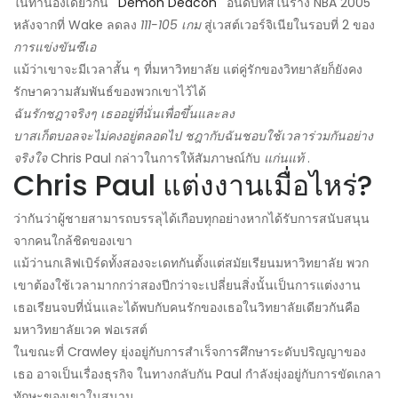
ในทำนองเดียวกัน '
Demon Deacon
' อันดับที่สี่ในร่าง NBA 2005
หลังจากที่ Wake ลดลง
111-105 เกม
สู่เวสต์เวอร์จิเนียในรอบที่ 2 ของ
การแข่งขันซีเอ
แม้ว่าเขาจะมีเวลาสั้น ๆ ที่มหาวิทยาลัย แต่คู่รักของวิทยาลัยก็ยังคง
รักษาความสัมพันธ์ของพวกเขาไว้ได้
ฉันรักชฎาจริงๆ เธออยู่ที่นั่นเพื่อขึ้นและลง
บาสเก็ตบอลจะไม่คงอยู่ตลอดไป ชฎากับฉันชอบใช้เวลาร่วมกันอย่าง
จริงใจ
Chris Paul กล่าวในการให้สัมภาษณ์กับ
แก่นแท้
.
Chris Paul แต่งงานเมื่อไหร่?
ว่ากันว่าผู้ชายสามารถบรรลุได้เกือบทุกอย่างหากได้รับการสนับสนุน
จากคนใกล้ชิดของเขา
แม้ว่านกเลิฟเบิร์ดทั้งสองจะเดทกันตั้งแต่สมัยเรียนมหาวิทยาลัย พวก
เขาต้องใช้เวลามากกว่าสองปีกว่าจะเปลี่ยนสิ่งนั้นเป็นการแต่งงาน
เธอเรียนจบที่นั่นและได้พบกับคนรักของเธอในวิทยาลัยเดียวกันคือ
มหาวิทยาลัยเวค ฟอเรสต์
ในขณะที่ Crawley ยุ่งอยู่กับการสำเร็จการศึกษาระดับปริญญาของ
เธอ อาจเป็นเรื่องธุรกิจ ในทางกลับกัน Paul กำลังยุ่งอยู่กับการขัดเกลา
ทักษะของเขาในสนาม