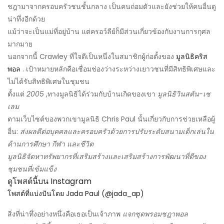
ชฎามาจากครอบครัวชนชั้นกลาง เป็นคนถ่อมตัวและยังช่วยให้คนอื่นดู
น่าทึ่งอีกด้วย
แม้ว่าจะเป็นแม่ที่อยู่บ้าน แต่ครอว์ลีย์ก็มีส่วนเกี่ยวข้องกับงานการกุศล
มากมาย
นอกจากนี้ Crawley ที่ใจดีเป็นหนึ่งในสมาชิกผู้ก่อตั้งของ
มูลนิธิคริส
พอล
. เป้าหมายหลักคือเชื่อมช่องว่างระหว่างเยาวชนที่มีสิทธิพิเศษและ
ไม่ได้รับสิทธิพิเศษในชุมชน
ตั้งแต่
2005
,ทางมูลนิธิได้ร่วมกับบ้านเกิดของเขา
มูลนิธิวินสตัน-เซ
เลม
ตามเว็บไซต์ของพวกเขามูลนิธิ Chris Paul นั้นเกี่ยวกับการช่วยเหลือผู้
อื่น:
ส่งผลดีต่อบุคคลและครอบครัวด้วยการปรับระดับสนามเด็กเล่นใน
ด้านการศึกษา กีฬา และชีวิต
มูลนิธิจัดหาทรัพยากรที่เสริมสร้างและเสริมสร้างการพัฒนาที่ดีของ
ชุมชนที่เข้มแข็ง
ดูโพสต์นี้บน Instagram
โพสต์ที่แบ่งปันโดย Jada Paul (@jada_ap)
สิ่งที่น่าทึ่งอย่างหนึ่งคือเธอเป็นเจ้าภาพ
แจกชุดพรอมชฎาพอล