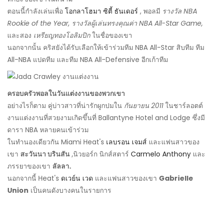
ตอนนี้กำลังเล่นเพื่อ
โอกลาโฮมา ซิตี้ ธันเดอร์
, พอลมี
รางวัล NBA
Rookie of the Year, รางวัลผู้เล่นทรงคุณค่า NBA All-Star Game,
และสอง
เหรียญทองโอลิมปิก
ในชื่อของเขา
นอกจากนั้น คริสยังได้รับเลือกให้เข้าร่วมทีม NBA All-Star สิบทีม ทีม
All-NBA แปดทีม และทีม NBA All-Defensive อีกเก้าทีม
ครอบครัวพอลในวันแต่งงานของพวกเขา
อย่างไรก็ตาม คู่บ่าวสาวที่น่ารักผูกปมใน
กันยายน 2011
ในชาร์ลอตต์
งานแต่งงานที่สวยงามเกิดขึ้นที่ Ballantyne Hotel and Lodge ซึ่งมี
ดารา NBA หลายคนเข้าร่วม
ในทำนองเดียวกัน Miami Heat's
เลบรอน เจมส์
และแฟนสาวของ
เขา
สะวันนา บรินสัน
,นิวยอร์ก นิกส์สตาร์
Carmelo Anthony
และ
ภรรยาของเขา
ลัลลา.
นอกจากนี้ Heat's
ดเวย์น เวด
และแฟนสาวของเขา
Gabrielle
Union
เป็นคนดังบางคนในรายการ