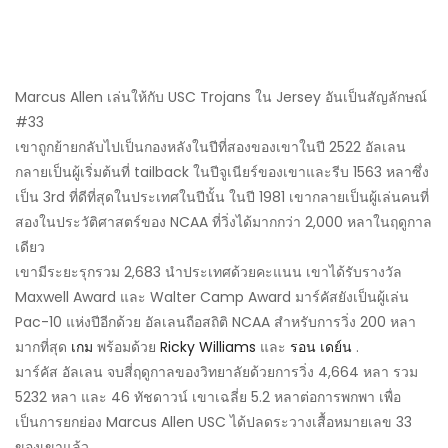
Marcus Allen เล่นให้กับ USC Trojans ใน Jersey อันเป็นสัญลักษณ์
#33
เขาถูกย้ายกลับไปเป็นกองหลังในปีที่สองของเขาในปี 2522 อัลเลน
กลายเป็นผู้เริ่มต้นที่ tailback ในปีจูเนียร์ของเขาและรีบ 1563 หลาซึ่ง
เป็น 3rd ที่ดีที่สุดในประเทศในปีนั้น ในปี 1981 เขากลายเป็นผู้เล่นคนที่
สองในประวัติศาสตร์ของ NCAA ที่วิ่งได้มากกว่า 2,000 หลาในฤดูกาล
เดียว
เขามีระยะรุกรวม 2,683 นำประเทศด้วยคะแนน เขาได้รับรางวัล
Maxwell Award และ Walter Camp Award มาร์คัสยังเป็นผู้เล่น
Pac-10 แห่งปีอีกด้วย อัลเลนถือสถิติ NCAA สำหรับการวิ่ง 200 หลา
มากที่สุด
เกม
พร้อมด้วย
Ricky Williams
และ
รอน เดย์น
.
มาร์คัส อัลเลน จบสี่ฤดูกาลของวิทยาลัยด้วยการวิ่ง 4,664 หลา รวม
5232 หลา และ 46 ทัชดาวน์ เขาเฉลี่ย 5.2 หลาต่อการพกพา เพื่อ
เป็นการยกย่อง Marcus Allen USC ได้ปลดระวางเสื้อหมายเลข 33
ของเขาแล้ว