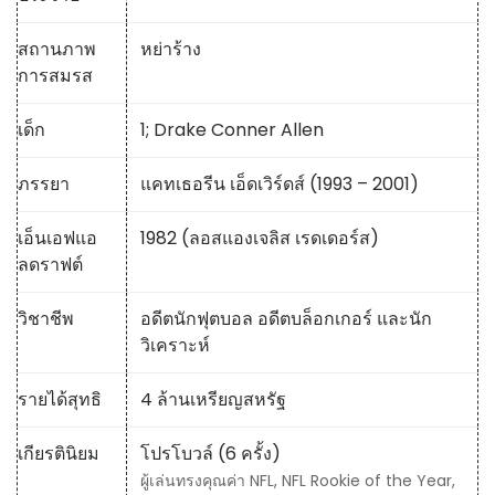
สถานภาพ
หย่าร้าง
การสมรส
เด็ก
1; Drake Conner Allen
ภรรยา
แคทเธอรีน เอ็ดเวิร์ดส์ (1993 – 2001)
เอ็นเอฟแอ
1982 (ลอสแองเจลิส เรดเดอร์ส)
ลดราฟต์
วิชาชีพ
อดีตนักฟุตบอล อดีตบล็อกเกอร์ และนัก
วิเคราะห์
รายได้สุทธิ
4 ล้านเหรียญสหรัฐ
เกียรตินิยม
โปรโบวล์ (6 ครั้ง)
ผู้เล่นทรงคุณค่า NFL, NFL Rookie of the Year,