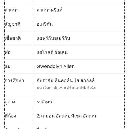
ศาสนา
ศาสนาคริสต์
สัญชาติ
อเมริกัน
เชื้อชาติ
แอฟริกันอเมริกัน
พ่อ
แฮโรลด์ อัลเลน
แม่
Gwendolyn Allen
การศึกษา
อับราฮัม ลินคอล์น ไฮ สกอลล์
มหาวิทยาลัยเซาเทิร์นแคลิฟอร์เนีย
ดูดวง
ราศีเมษ
พี่น้อง
2; เดมอน อัลเลน, มิเชล อัลเลน