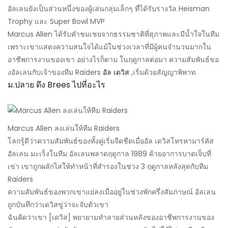
อัลเลนยังเป็นส่วนหนึ่งของผู้เล่นกลุ่มเล็กๆ ที่ได้รับรางวัล Heisman
Trophy และ Super Bowl MVP
Marcus Allen ได้รับคำชมเชยจากธรรมชาติที่สุภาพและมีน้ำใจในทีม
เพราะเขาแสดงความสนใจได้แม้ในช่วงเวลาที่มีผู้คนจำนวนมากใน
อาชีพการงานของเขา อย่างไรก็ตาม ในฤดูกาลต่อมา ความสัมพันธ์ขอ
งอัลเลนกับเจ้าของทีม Raiders
อัล เดวิส
,เริ่มด้วยสัญญาพิพาท.
ม.ปลาย ดึง Brees ไปที่อะไร
Marcus Allen ลงเล่นให้ทีม Raiders
โลกรู้ดีว่าความสัมพันธ์ของทั้งคู่เริ่มจืดชืดเมื่ออัล เดวิสโทรหามาร์คัส
อัลเลน มะเร็งในทีม อัลเลนพลาดฤดูกาล 1989 ด้วยอาการบาดเจ็บที่
เข่า เขาถูกผลักไสให้ทำหน้าที่สำรองในช่วง 3 ฤดูกาลหลังสุดกับทีม
Raiders
ความสัมพันธ์ของพวกเขาแย่ลงเมื่ออยู่ในช่วงพักครึ่งสัมภาษณ์ อัลเลน
ถูกบันทึกว่าเดวิสขู่ว่าจะจับตัวเขา
ฉันคิดว่าเขา [เดวิส] พยายามทำลายส่วนหลังของอาชีพการงานของ