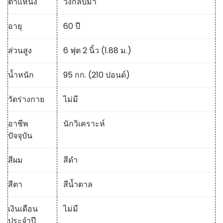
ตำแหน่ง
วิ่งกลับมา
อายุ
60 ปี
ส่วนสูง
6 ฟุต 2 นิ้ว (1.88 ม.)
น้ำหนัก
95 กก. (210 ปอนด์)
วัดร่างกาย
ไม่มี
อาชีพ
นักวิเคราะห์
ปัจจุบัน
สีผม
สีดำ
สีตา
สีน้ำตาล
เงินเดือน
ไม่มี
ประจำปี